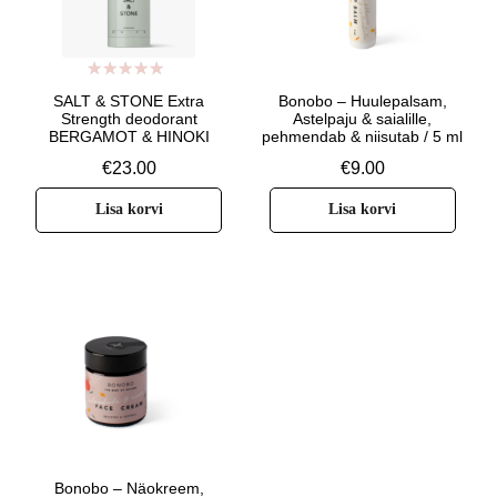
Hinnanguga
SALT & STONE Extra
Bonobo – Huulepalsam,
5.00
/ 5
Strength deodorant
Astelpaju & saialille,
BERGAMOT & HINOKI
pehmendab & niisutab / 5 ml
€
23.00
€
9.00
Lisa korvi
Lisa korvi
Bonobo – Näokreem,