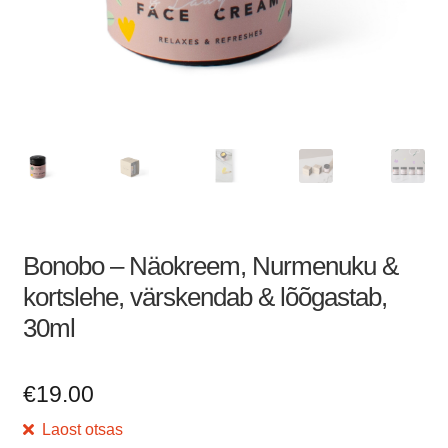
Bonobo – Näokreem, Nurmenuku &
kortslehe, värskendab & lõõgastab,
30ml
€
19.00
Laost otsas