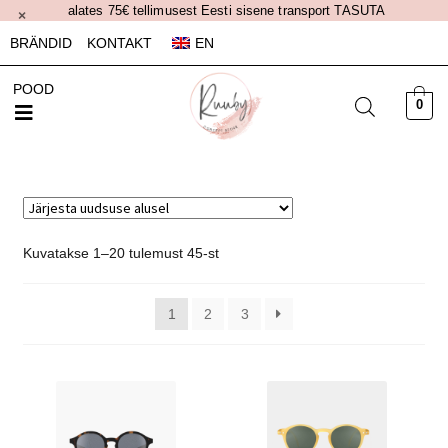
alates 75€ tellimusest Eesti sisene transport TASUTA
×
BRÄNDID
KONTAKT
EN
POOD
0
Kuvatakse 1–20 tulemust 45-st
1
2
3