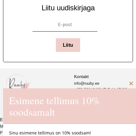
Liitu uudiskirjaga
Liitu
Kontakt
info@ruuby.ee
C
+372 5
8846430 (E-R 11-17.00)
Esimene tellimus 10%
th
Ruuby Disain OÜ
m
soodsamalt
Reg. nr. 16725550
E-pood
MÜÜGITINGIMUSED
Sinu esimene tellimus on 10% soodsam!
PRIVAATSUSPOLIITIKA