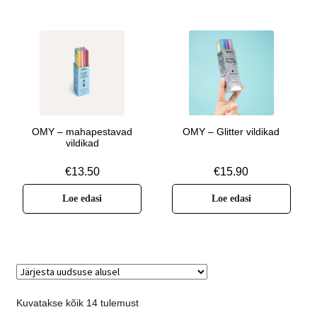
OMY – mahapestavad
OMY – Glitter vildikad
vildikad
€
13.50
€
15.90
Loe edasi
Loe edasi
Kuvatakse kõik 14 tulemust