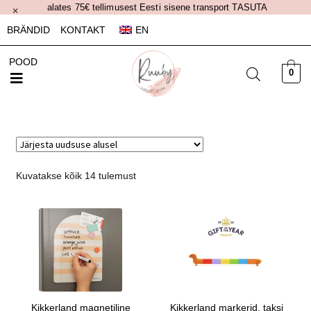
alates 75€ tellimusest Eesti sisene transport TASUTA
×
BRÄNDID
KONTAKT
EN
POOD
0
Kuvatakse kõik 14 tulemust
Kikkerland magnetiline
Kikkerland markerid, taksi