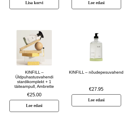
Lisa korvi
Loe edasi
KINFILL –
KINFILL – nõudepesuvahend
Üldpuhastusvahendi
stardikomplekt + 1
täiteampull, Ambrette
€
27.95
€
25.00
Loe edasi
Loe edasi