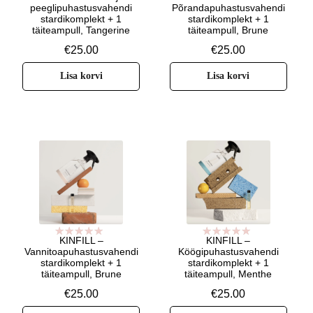
Hinnanguga
peeglipuhastusvahendi
Põrandapuhastusvahendi
5.00
/ 5
stardikomplekt + 1
stardikomplekt + 1
täiteampull, Tangerine
täiteampull, Brune
€
25.00
€
25.00
Lisa korvi
Lisa korvi
KINFILL –
KINFILL –
Hinnanguga
Hinnanguga
Vannitoapuhastusvahendi
Köögipuhastusvahendi
5.00
/ 5
5.00
/ 5
stardikomplekt + 1
stardikomplekt + 1
täiteampull, Brune
täiteampull, Menthe
€
25.00
€
25.00