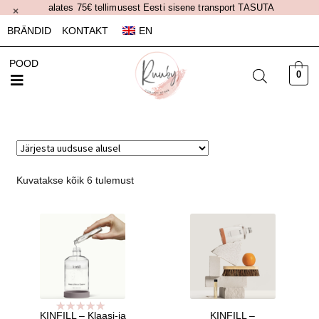
alates 75€ tellimusest Eesti sisene transport TASUTA
×
BRÄNDID
KONTAKT
EN
POOD
0
Kuvatakse kõik 6 tulemust
KINFILL – Klaasi-ja
KINFILL –