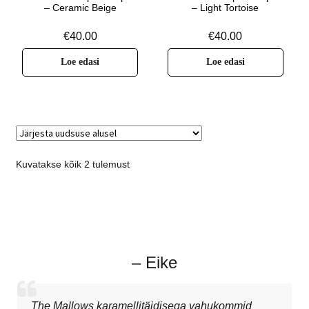
– Ceramic Beige
– Light Tortoise
€
40.00
€
40.00
Loe edasi
Loe edasi
Kuvatakse kõik 2 tulemust
– Eike
The Mallows karamellitäidisega vahukommid