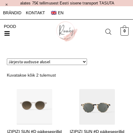
alates 75€ tellimusest Eesti sisene transport TASUTA
×
BRÄNDID
KONTAKT
EN
POOD
0
Kuvatakse kõik 2 tulemust
IZIPIZI SUN #D päikeseprillid
IZIPIZI SUN #D päikeseprillid