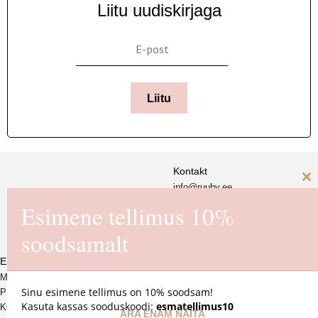
Liitu uudiskirjaga
Liitu
Kontakt
info@ruuby.ee
C
Ruuby Disain OÜ
+372 5
8846430 (E-R 11-17.00)
Esimene tellimus 10%
th
Reg. nr. 16725550
m
soodsamalt
E-pood
MÜÜGITINGIMUSED
Sinu esimene tellimus on 10% soodsam!
PRIVAATSUSPOLIITIKA
Kasuta kassas sooduskoodi:
esmatellimus10
KOHALETOIMETAMINE JA
ÄRA ENAM NÄITA