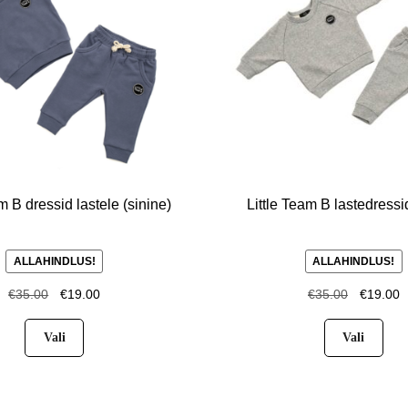
m B dressid lastele (sinine)
Little Team B lastedressid
ALLAHINDLUS!
ALLAHINDLUS!
€
35.00
€
19.00
€
35.00
€
19.00
Vali
Vali