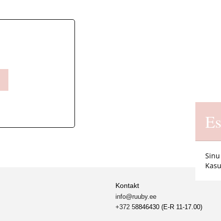
Es
Sinu
Kasu
Kontakt
info@ruuby.ee
+372 5
8846430 (E-R 11-17.00)