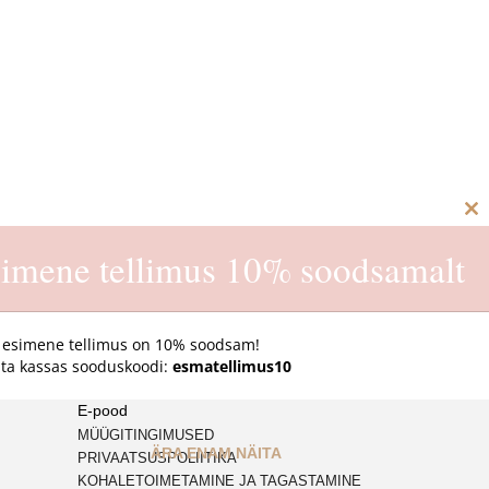
C
imene tellimus 10% soodsamalt
th
m
 esimene tellimus on 10% soodsam!
ta kassas sooduskoodi:
esmatellimus10
E-pood
MÜÜGITINGIMUSED
ÄRA ENAM NÄITA
PRIVAATSUSPOLIITIKA
KOHALETOIMETAMINE JA TAGASTAMINE