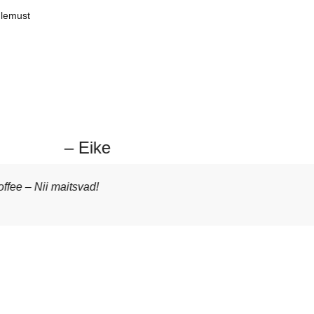
ulemust
– Eike
fee – Nii maitsvad!