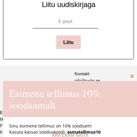
Liitu uudiskirjaga
Liitu
Kontakt
info@ruuby.ee
C
Ruuby Disain OÜ
+372 5
8846430 (E-R 11-17.00)
Esimene tellimus 10%
th
Reg. nr. 16725550
m
soodsamalt
E-pood
MÜÜGITINGIMUSED
Sinu esimene tellimus on 10% soodsam!
PRIVAATSUSPOLIITIKA
Kasuta kassas sooduskoodi:
esmatellimus10
KOHALETOIMETAMINE JA
ÄRA ENAM NÄITA