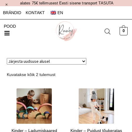
alates 75€ tellimusest Eesti sisene transport TASUTA
×
BRÄNDID
KONTAKT
EN
POOD
0
Kuvatakse kõik 2 tulemust
Kinder – Ladumiskaared
Kinder – Puidust tõukeratas