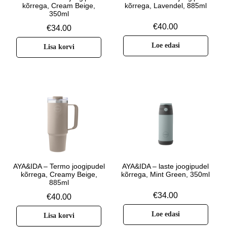
kõrrega, Cream Beige,
kõrrega, Lavendel, 885ml
350ml
€
40.00
€
34.00
Loe edasi
Lisa korvi
AYA&IDA – Termo joogipudel
AYA&IDA – laste joogipudel
kõrrega, Creamy Beige,
kõrrega, Mint Green, 350ml
885ml
€
34.00
€
40.00
Loe edasi
Lisa korvi