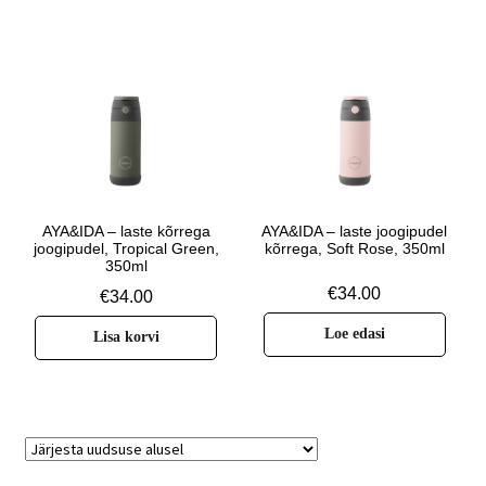
AYA&IDA – laste kõrrega
AYA&IDA – laste joogipudel
joogipudel, Tropical Green,
kõrrega, Soft Rose, 350ml
350ml
€
34.00
€
34.00
Loe edasi
Lisa korvi