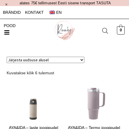
alates 75€ tellimusest Eesti sisene transport TASUTA
×
BRÄNDID
KONTAKT
EN
POOD
0
Kuvatakse kõik 6 tulemust
AYA&IDA – laste joogipudel
AYA&IDA – Termo joogipudel