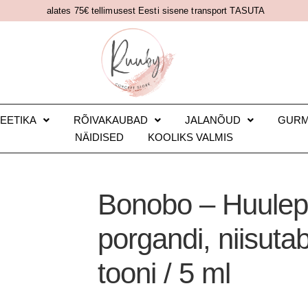
alates 75€ tellimusest Eesti sisene transport TASUTA
EETIKA
RÕIVAKAUBAD
JALANÕUD
GUR
NÄIDISED
KOOLIKS VALMIS
Bonobo – Huulepa
porgandi, niisuta
tooni / 5 ml