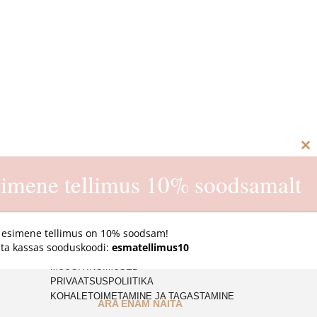
C
imene tellimus 10% soodsamalt
th
m
 esimene tellimus on 10% soodsam!
ta kassas sooduskoodi:
esmatellimus10
E-pood
MÜÜGITINGIMUSED
PRIVAATSUSPOLIITIKA
KOHALETOIMETAMINE JA TAGASTAMINE
ÄRA ENAM NÄITA