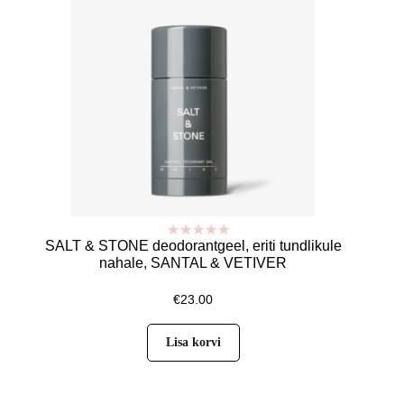
SALT & STONE deodorantgeel, eriti tundlikule
Hinnanguga
nahale, SANTAL & VETIVER
4.80
/ 5
€
23.00
Lisa korvi