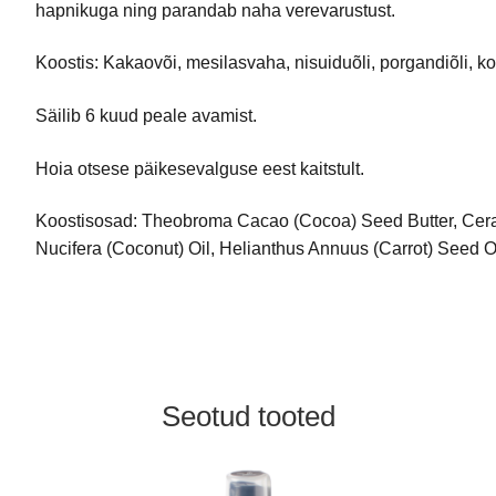
hapnikuga ning parandab naha verevarustust.
Koostis: Kakaovõi, mesilasvaha, nisuiduõli, porgandiõli, koo
Säilib 6 kuud peale avamist.
Hoia otsese päikesevalguse eest kaitstult.
Koostisosad: Theobroma Cacao (Cocoa) Seed Butter, Cera 
Nucifera (Coconut) Oil, Helianthus Annuus (Carrot) Seed Oi
Seotud tooted