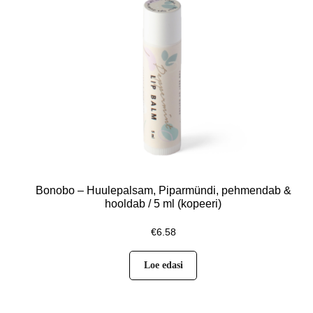
Bonobo – Huulepalsam, Piparmündi, pehmendab &
hooldab / 5 ml (kopeeri)
€
6.58
Loe edasi