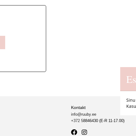
Es
Sinu
Kasu
Kontakt
info@ruuby.ee
+372 5
8846430 (E-R 11-17.00)