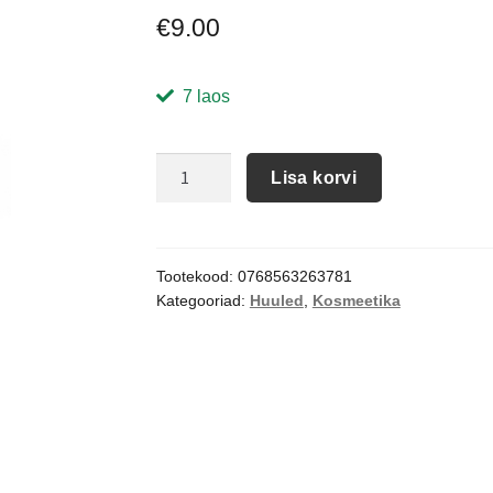
€
9.00
7 laos
Lisa korvi
Tootekood:
0768563263781
Kategooriad:
Huuled
,
Kosmeetika