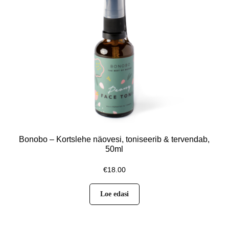
Bonobo – Kortslehe näovesi, toniseerib & tervendab,
50ml
€
18.00
Loe edasi