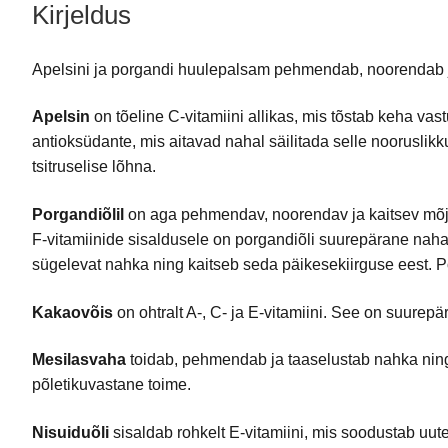
Kirjeldus
Apelsini ja porgandi huulepalsam pehmendab, noorendab ja
Apelsin
on tõeline C-vitamiini allikas, mis tõstab keha vas
antioksüdante, mis aitavad nahal säilitada selle nooruslikk
tsitruselise lõhna.
Porgandiõlil
on aga pehmendav, noorendav ja kaitsev mõju.
F-vitamiinide sisaldusele on porgandiõli suurepärane nah
sügelevat nahka ning kaitseb seda päikesekiirguse eest. Po
Kakaovõis
on ohtralt A-, C- ja E-vitamiini. See on suurepä
Mesilasvaha
toidab, pehmendab ja taaselustab nahka ning t
põletikuvastane toime.
Nisuiduõli
sisaldab rohkelt E-vitamiini, mis soodustab uu