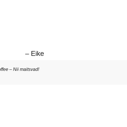
– Eike
fee – Nii maitsvad!