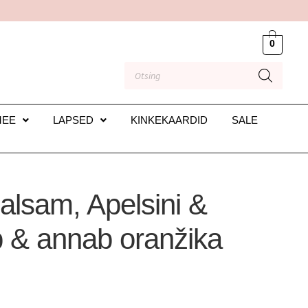
0
MEE
LAPSED
KINKEKAARDID
SALE
lsam, Apelsini &
b & annab oranžika