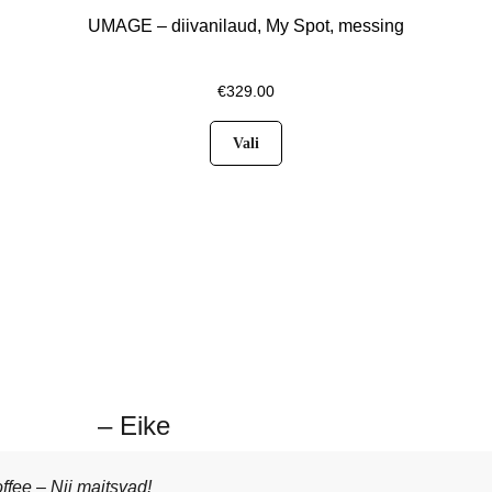
UMAGE – diivanilaud, My Spot, messing
€
329.00
Vali
– Eike
fee – Nii maitsvad!