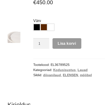
€
450.00
Värv
Lisa korvi
Tootekood:
EL36789525
Kategooriad:
Kodusisustus
,
Lauad
Sildid:
diivanilaud
,
ELENSEN
,
mööbel
Kirjeldus