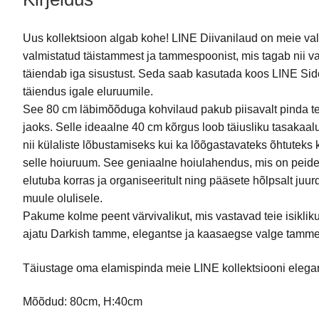
Uus kollektsioon algab kohe! LINE Diivanilaud on meie va
valmistatud täistammest ja tammespoonist, mis tagab nii v
täiendab iga sisustust. Seda saab kasutada koos LINE Sid
täiendus igale eluruumile.
See 80 cm läbimõõduga kohvilaud pakub piisavalt pinda tei
jaoks. Selle ideaalne 40 cm kõrgus loob täiusliku tasakaalu
nii külaliste lõbustamiseks kui ka lõõgastavateks õhtutek
selle hoiuruum. See geniaalne hoiulahendus, mis on peidet
elutuba korras ja organiseeritult ning pääsete hõlpsalt juu
muule olulisele.
Pakume kolme peent värvivalikut, mis vastavad teie isikliku
ajatu Darkish tamme, elegantse ja kaasaegse valge tamme v
Täiustage oma elamispinda meie LINE kollektsiooni elegant
Mõõdud: 80cm, H:40cm