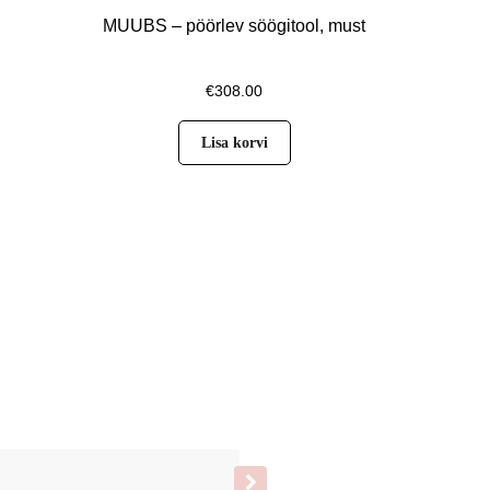
MUUBS – pöörlev söögitool, must
€
308.00
Lisa korvi
Silly Silas sukkpüksid 