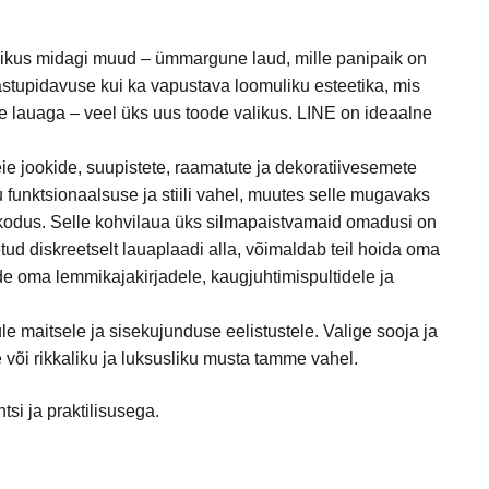
likus midagi muud – ümmargune laud, mille panipaik on
astupidavuse kui ka vapustava loomuliku esteetika, mis
e lauaga – veel üks uus toode valikus. LINE on ideaalne
e jookide, suupistete, raamatute ja dekoratiivesemete
 funktsionaalsuse ja stiili vahel, muutes selle mugavaks
s kodus. Selle kohvilaua üks silmapaistvamaid omadusi on
ud diskreetselt lauaplaadi alla, võimaldab teil hoida oma
rde oma lemmikajakirjadele, kaugjuhtimispultidele ja
le maitsele ja sisekujunduse eelistustele. Valige sooja ja
õi rikkaliku ja luksusliku musta tamme vahel.
si ja praktilisusega.