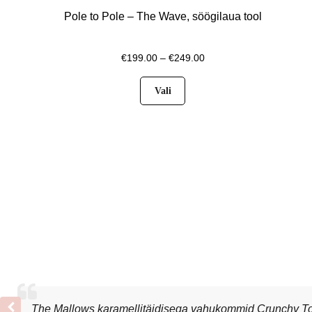
Pole to Pole – The Wave, söögilaua tool
€
199.00
–
€
249.00
Vali
The Mallows karamellitäidisega vahukommid Crunchy Tof