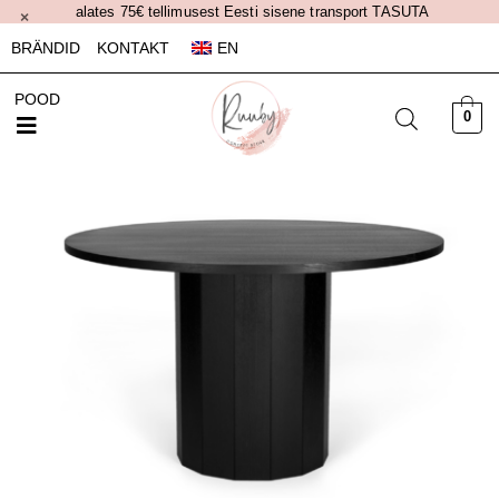
alates 75€ tellimusest Eesti sisene transport TASUTA
×
BRÄNDID
KONTAKT
EN
POOD
0