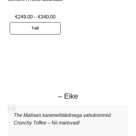
€
249.00
–
€
340.00
Vali
– Eike
The Mallows karamellitäidisega vahukommid
Crunchy Toffee – Nii maitsvad!