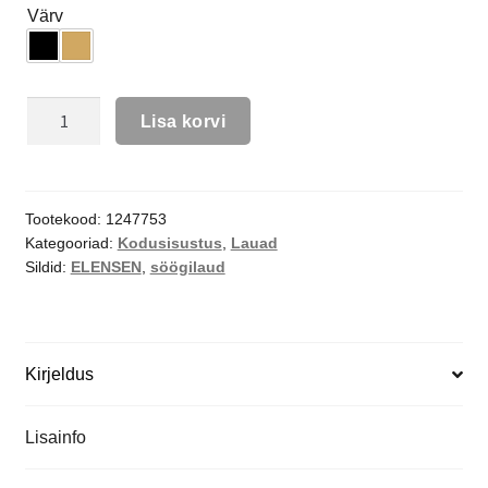
Värv
Lisa korvi
Tootekood:
1247753
Kategooriad:
Kodusisustus
,
Lauad
Sildid:
ELENSEN
,
söögilaud
Kirjeldus
Lisainfo