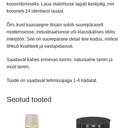
koosviibimiseks. Laua stabiilsuse tagab keskjalg, mis
koosneb 14 identsest lauast.
Õrn, kuid kaasaegne disain sobib suurepäraselt
modernsesse, industriaalsesse või klassikalises stiilis
interjööri. See on suurepärane detail teie kodus, millest
õhkub kvaliteeti ja vastupidavust.
Saadaval kahes erinevas toonis: naturaalne tamm ja
must tamm.
Toode on saadaval tellimisajaga 1-4 nädalat.
Seotud tooted