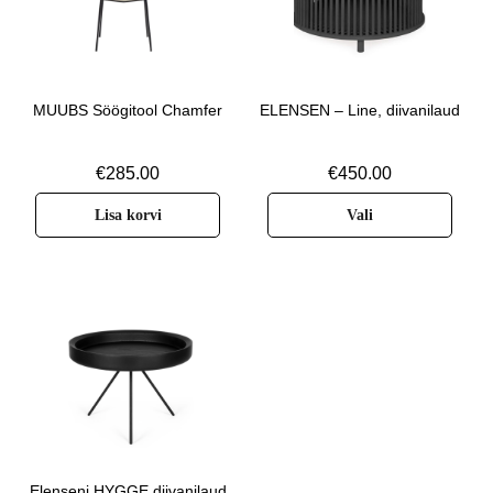
MUUBS Söögitool Chamfer
ELENSEN – Line, diivanilaud
€
285.00
€
450.00
Lisa korvi
Vali
Elenseni HYGGE diivanilaud