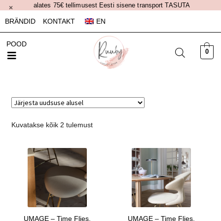
alates 75€ tellimusest Eesti sisene transport TASUTA
×
BRÄNDID
KONTAKT
EN
POOD
0
Kuvatakse kõik 2 tulemust
UMAGE – Time Flies,
UMAGE – Time Flies,