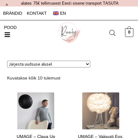
alates 75€ tellimusest Eesti sisene transport TASUTA
×
BRÄNDID
KONTAKT
EN
POOD
0
Kuvatakse kõik 10 tulemust
UMAGE – Clava Up
UMAGE – Valgusti Eos,