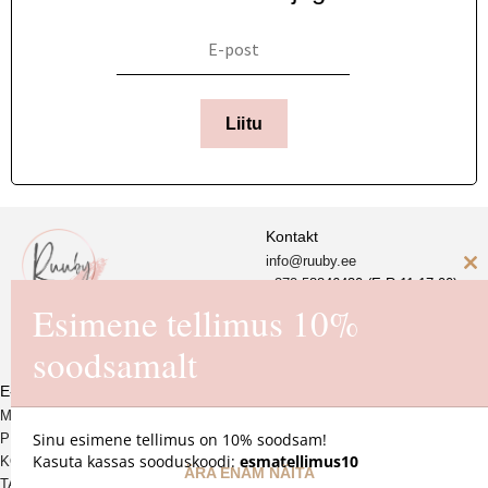
Liitu
Kontakt
info@ruuby.ee
C
+372 5
8846430 (E-R 11-17.00)
Esimene tellimus 10%
th
Ruuby Disain OÜ
m
soodsamalt
Reg. nr. 16725550
E-pood
MÜÜGITINGIMUSED
Sinu esimene tellimus on 10% soodsam!
PRIVAATSUSPOLIITIKA
Kasuta kassas sooduskoodi:
esmatellimus10
KOHALETOIMETAMINE JA
ÄRA ENAM NÄITA
TAGASTAMINE