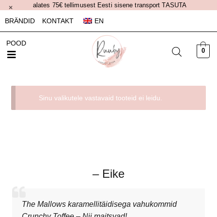
alates 75€ tellimusest Eesti sisene transport TASUTA
×
BRÄNDID
KONTAKT
EN
POOD
0
Sinu valikutele vastavaid tooteid ei leidu.
– Eike
The Mallows karamellitäidisega vahukommid
Crunchy Toffee – Nii maitsvad!