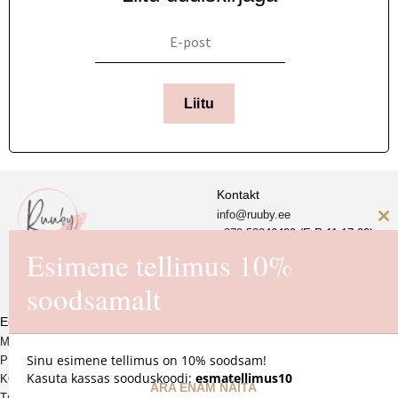
Liitu
Kontakt
info@ruuby.ee
C
+372 5
8846430 (E-R 11-17.00)
Esimene tellimus 10%
th
Ruuby Disain OÜ
m
soodsamalt
Reg. nr. 16725550
E-pood
MÜÜGITINGIMUSED
Sinu esimene tellimus on 10% soodsam!
PRIVAATSUSPOLIITIKA
Kasuta kassas sooduskoodi:
esmatellimus10
KOHALETOIMETAMINE JA
ÄRA ENAM NÄITA
TAGASTAMINE