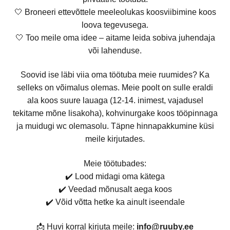
🤍 Broneeri ettevõttele meeleolukas koosviibimine koos
loova tegevusega.
🤍 Too meile oma idee – aitame leida sobiva juhendaja
või lahenduse.
Soovid ise läbi viia oma töötuba meie ruumides? Ka
selleks on võimalus olemas. Meie poolt on sulle eraldi
ala koos suure lauaga (12-14. inimest, vajadusel
tekitame mõne lisakoha), kohvinurgake koos tööpinnaga
ja muidugi wc olemasolu. Täpne hinnapakkumine küsi
meile kirjutades.
Meie töötubades:
✔️ Lood midagi oma kätega
✔️ Veedad mõnusalt aega koos
✔️ Võid võtta hetke ka ainult iseendale
📩 Huvi korral kirjuta meile:
info@ruuby.ee