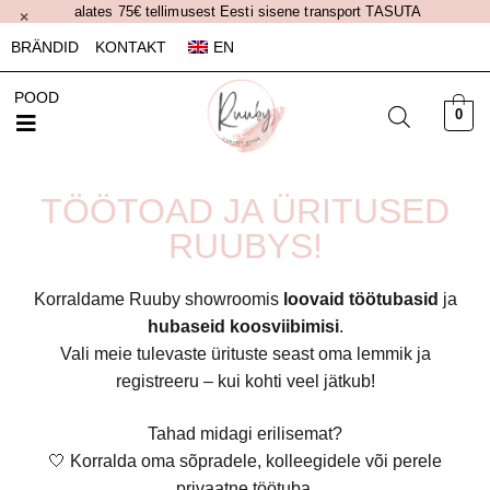
alates 75€ tellimusest Eesti sisene transport TASUTA
×
BRÄNDID
KONTAKT
EN
POOD
0
TÖÖTOAD JA ÜRITUSED
RUUBYS!
Korraldame Ruuby showroomis
loovaid töötubasid
ja
hubaseid koosviibimisi
.
Vali meie tulevaste ürituste seast oma lemmik ja
registreeru – kui kohti veel jätkub!
Tahad midagi erilisemat?
🤍 Korralda oma sõpradele, kolleegidele või perele
privaatne töötuba.