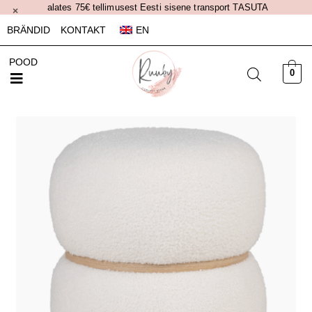
alates 75€ tellimusest Eesti sisene transport TASUTA
×
BRÄNDID
KONTAKT
EN
POOD
0