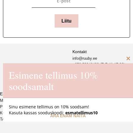
Liitu
Kontakt
info@ruuby.ee
C
+372 5
8846430 (E-R 11-17.00)
Esimene tellimus 10%
th
Ruuby Disain OÜ
m
soodsamalt
Reg. nr. 16725550
E-pood
MÜÜGITINGIMUSED
Sinu esimene tellimus on 10% soodsam!
PRIVAATSUSPOLIITIKA
Kasuta kassas sooduskoodi:
esmatellimus10
KOHALETOIMETAMINE JA
ÄRA ENAM NÄITA
TAGASTAMINE