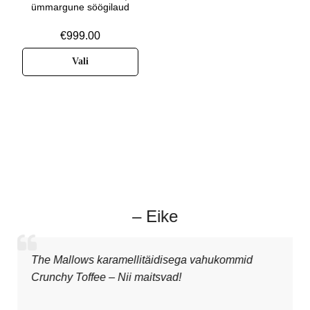
ümmargune söögilaud
€
999.00
Vali
– Eike
The Mallows karamellitäidisega vahukommid
Crunchy Toffee – Nii maitsvad!