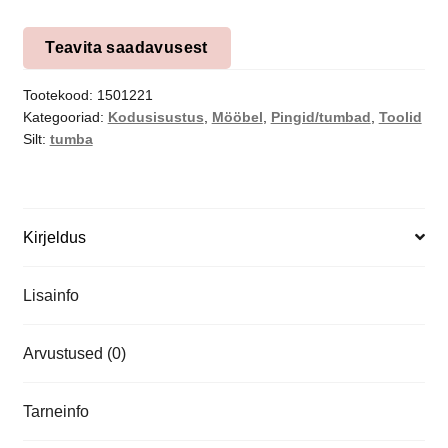
Teavita saadavusest
Tootekood:
1501221
Kategooriad:
Kodusisustus
,
Mööbel
,
Pingid/tumbad
,
Toolid
Silt:
tumba
Kirjeldus
Lisainfo
Arvustused (0)
Tarneinfo