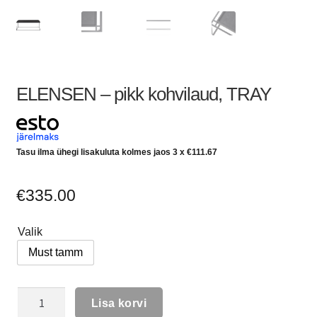
ELENSEN – pikk kohvilaud, TRAY
Tasu ilma ühegi lisakuluta kolmes jaos 3 x
€
111.67
€
335.00
Valik
Must tamm
Lisa korvi