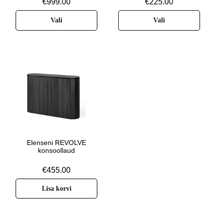
€
999.00
€
225.00
Vali
Vali
Elenseni REVOLVE
konsoollaud
€
455.00
Lisa korvi