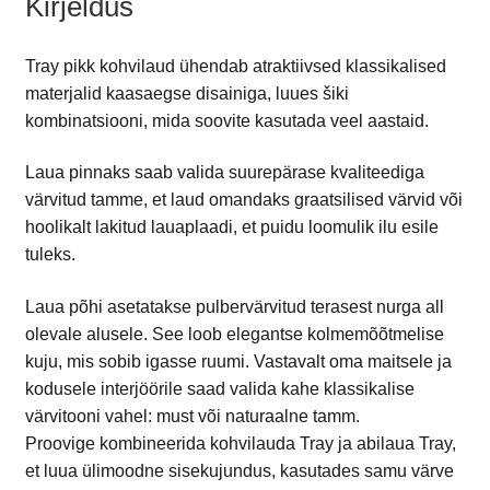
Kirjeldus
Tray pikk kohvilaud ühendab atraktiivsed klassikalised
materjalid kaasaegse disainiga, luues šiki
kombinatsiooni, mida soovite kasutada veel aastaid.
Laua pinnaks saab valida suurepärase kvaliteediga
värvitud tamme, et laud omandaks graatsilised värvid või
hoolikalt lakitud lauaplaadi, et puidu loomulik ilu esile
tuleks.
Laua põhi asetatakse pulbervärvitud terasest nurga all
olevale alusele. See loob elegantse kolmemõõtmelise
kuju, mis sobib igasse ruumi. Vastavalt oma maitsele ja
kodusele interjöörile saad valida kahe klassikalise
värvitooni vahel: must või naturaalne tamm.
Proovige kombineerida kohvilauda Tray ja abilaua Tray,
et luua ülimoodne sisekujundus, kasutades samu värve