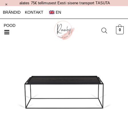
alates 75€ tellimusest Eesti sisene transport TASUTA
×
BRÄNDID
KONTAKT
EN
POOD
0