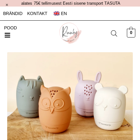
alates 75€ tellimusest Eesti sisene transport TASUTA
×
BRÄNDID
KONTAKT
EN
POOD
0