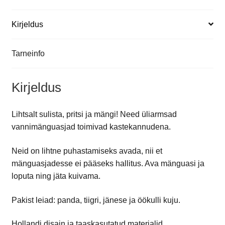
Kirjeldus
Tarneinfo
Kirjeldus
Lihtsalt sulista, pritsi ja mängi! Need üliarmsad
vannimänguasjad toimivad kastekannudena.
Neid on lihtne puhastamiseks avada, nii et
mänguasjadesse ei pääseks hallitus. Ava mänguasi ja
loputa ning jäta kuivama.
Pakist leiad: panda, tiigri, jänese ja öökulli kuju.
Hollandi disain ja taaskasutatud materjalid.