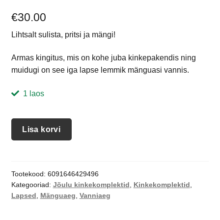
€
30.00
Lihtsalt sulista, pritsi ja mängi!
Armas kingitus, mis on kohe juba kinkepakendis ning
muidugi on see iga lapse lemmik mänguasi vannis.
1 laos
Lisa korvi
Tootekood:
6091646429496
Kategooriad:
Jõulu kinkekomplektid
,
Kinkekomplektid
,
Lapsed
,
Mänguaeg
,
Vanniaeg