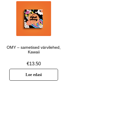
OMY – sametised värvilehed,
Kawaii
€
13.50
Loe edasi