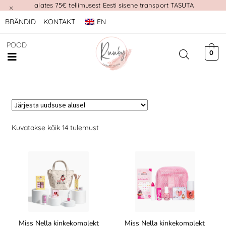
alates 75€ tellimusest Eesti sisene transport TASUTA
×
BRÄNDID
KONTAKT
EN
POOD
0
Kuvatakse kõik 14 tulemust
Miss Nella kinkekomplekt
Miss Nella kinkekomplekt