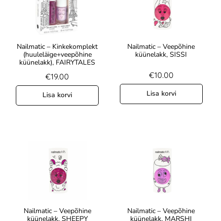
Nailmatic – Kinkekomplekt
Nailmatic – Veepõhine
(huuleläige+veepõhine
küünelakk, SISSI
küünelakk), FAIRYTALES
€
10.00
€
19.00
Lisa korvi
Lisa korvi
Nailmatic – Veepõhine
Nailmatic – Veepõhine
küünelakk, SHEEPY
küünelakk, MARSHI