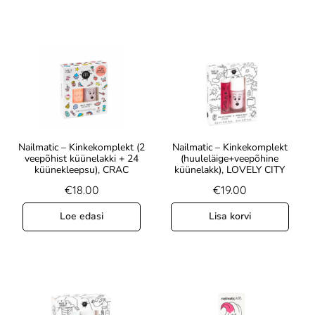
Nailmatic – Kinkekomplekt (2
Nailmatic – Kinkekomplekt
veepõhist küünelakki + 24
(huuleläige+veepõhine
küünekleepsu), CRAC
küünelakk), LOVELY CITY
€
18.00
€
19.00
Loe edasi
Lisa korvi