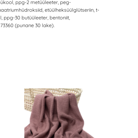
ükool, ppg-2 metüüleeter, peg-
triumhüdroksiid, etüülheksüülglütseriin, t-
, ppg-30 butüüleeter, bentoniit,
 73360 (punane 30 lake).