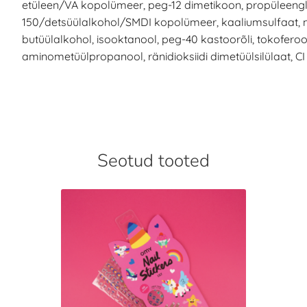
etüleen/VA kopolümeer, peg-12 dimetikoon, propüleengl
150/detsüülalkohol/SMDI kopolümeer, kaaliumsulfaat, naa
butüülalkohol, isooktanool, peg-40 kastoorõli, tokoferool
aminometüülpropanool, ränidioksiidi dimetüülsilülaat, CI
Seotud tooted