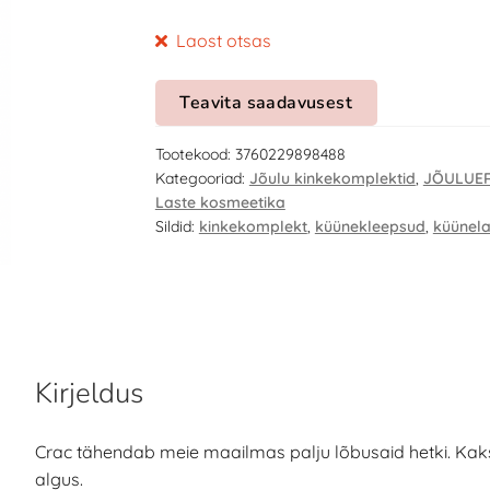
Laost otsas
Teavita saadavusest
Tootekood:
3760229898488
Kategooriad:
Jõulu kinkekomplektid
,
JÕULUER
Laste kosmeetika
Sildid:
kinkekomplekt
,
küünekleepsud
,
küünela
Kirjeldus
Crac tähendab meie maailmas palju lõbusaid hetki. Kaks
algus.