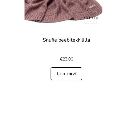
Snufie beebitekk lilla
€
23.00
Lisa korvi