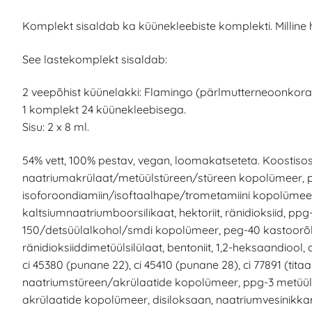
Komplekt sisaldab ka küünekleebiste komplekti. Milline 
See lastekomplekt sisaldab:
2 veepõhist küünelakki: Flamingo (pärlmutterneoonkorall
1 komplekt 24 küünekleebisega.
Sisu: 2 x 8 ml.
54% vett, 100% pestav, vegan, loomakatseteta. Koostisos
naatriumakrülaat/metüülstüreen/stüreen kopolümeer, p
isoforoondiamiin/isoftaalhape/trometamiini kopolümeer
kaltsiumnaatriumboorsilikaat, hektoriit, ränidioksiid, pp
150/detsüülalkohol/smdi kopolümeer, peg-40 kastoorõli
ränidioksiiddimetüülsilülaat, bentoniit, 1,2-heksaandiool,
ci 45380 (punane 22), ci 45410 (punane 28), ci 77891 (titaa
naatriumstüreen/akrülaatide kopolümeer, ppg-3 metüüle
akrülaatide kopolümeer, disiloksaan, naatriumvesinikka