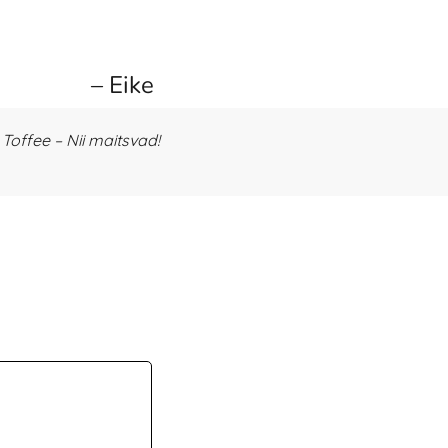
– Eike
offee – Nii maitsvad!