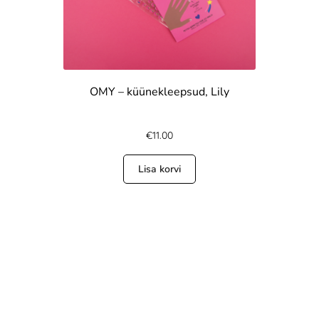
OMY – küünekleepsud, Lily
€
11.00
Lisa korvi