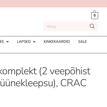
0
EE
LAPSED
KINKEKAARDID
SALE
komplekt (2 veepõhist
küünekleepsu), CRAC