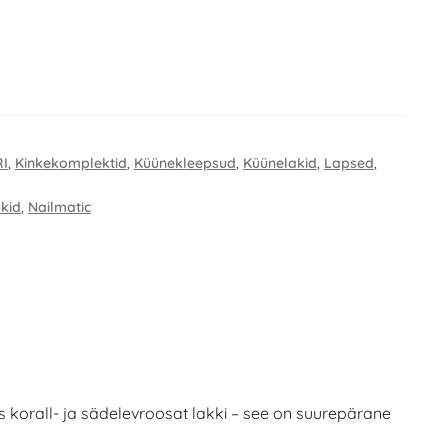
I
,
Kinkekomplektid
,
Küünekleepsud
,
Küünelakid
,
Lapsed
,
kid
,
Nailmatic
 korall- ja sädelevroosat lakki – see on suurepärane