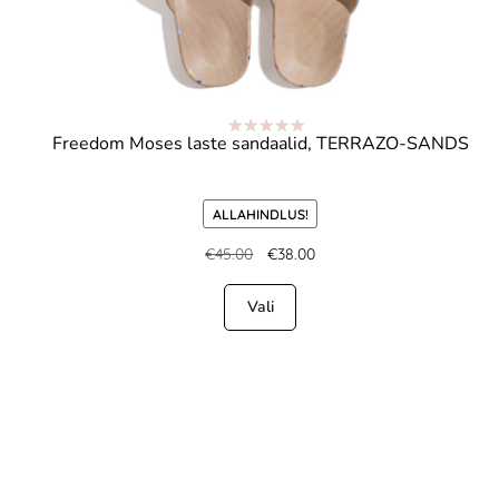
Freedom Moses laste sandaalid, TERRAZO-SANDS
Hinnanguga
5.00
/ 5
ALLAHINDLUS!
€
45.00
€
38.00
Vali