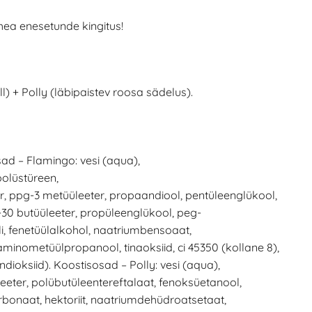
hea enesetunde kingitus!
) + Polly (läbipaistev roosa sädelus).
ad – Flamingo: vesi (aqua),
olüstüreen,
, ppg-3 metüüleeter, propaandiool, pentüleenglükool,
g-30 butüüleeter, propüleenglükool, peg-
, fenetüülalkohol, naatriumbensoaat,
 aminometüülpropanool, tinaoksiid, ci 45350 (kollane 8),
ndioksiid). Koostisosad – Polly: vesi (aqua),
eter, polübutüleentereftalaat, fenoksüetanool,
rbonaat, hektoriit, naatriumdehüdroatsetaat,