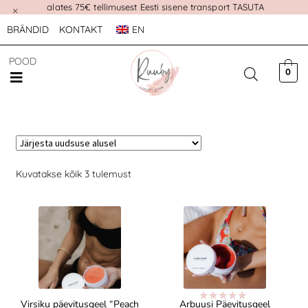
alates 75€ tellimusest Eesti sisene transport TASUTA
×
BRÄNDID
KONTAKT
EN
POOD
0
Kuvatakse kõik 3 tulemust
Virsiku päevitusgeel “Peach
Arbuusi Päevitusgeel