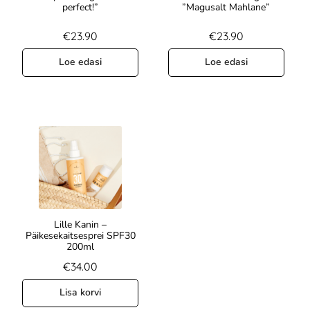
Hinnanguga
perfect!”
”Magusalt Mahlane”
5.00
/ 5
€
23.90
€
23.90
Loe edasi
Loe edasi
Lille Kanin –
Päikesekaitsesprei SPF30
200ml
€
34.00
Lisa korvi