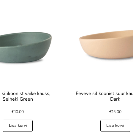
silikoonist väike kauss,
Eeveve silikoonist suur ka
Seiheki Green
Dark
€
10.00
€
15.00
Lisa korvi
Lisa korvi