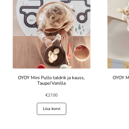
OYOY Mini Pullo taldrik ja kauss,
OYOY Min
Taupe/Vanilla
€
27.00
Lisa korvi