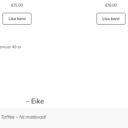
€
15.00
€
18.00
Lisa korvi
Lisa korvi
emust 40-st
– Eike
offee – Nii maitsvad!