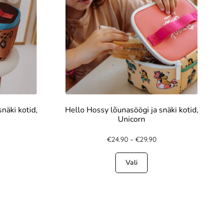
näki kotid,
Hello Hossy lõunasöögi ja snäki kotid,
Unicorn
€
24.90
–
€
29.90
Vali