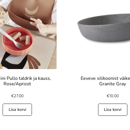
i Pullo taldrik ja kauss,
Eeveve silikoonist väik
Rose/Apricot
Granite Gray
€
27.00
€
10.00
Lisa korvi
Lisa korvi