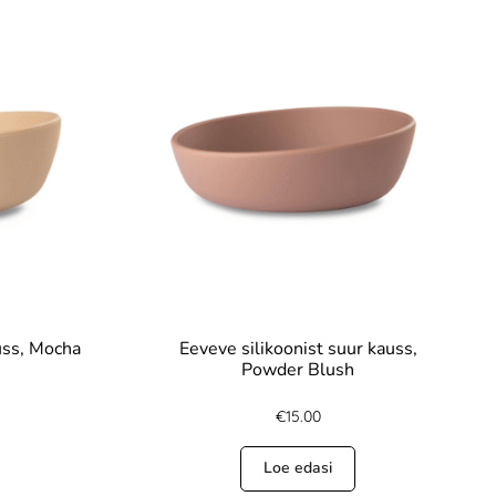
uss, Mocha
Eeveve silikoonist suur kauss,
Powder Blush
€
15.00
Loe edasi