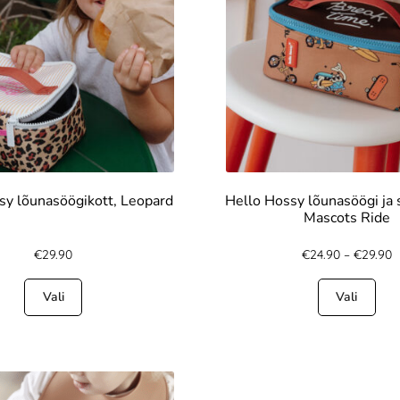
sy lõunasöögikott, Leopard
Hello Hossy lõunasöögi ja s
Mascots Ride
€
29.90
€
24.90
–
€
29.90
Vali
Vali