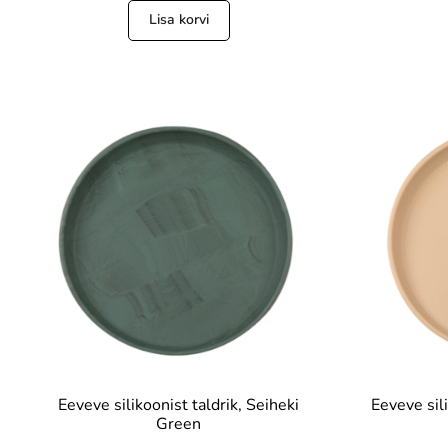
Lisa korvi
Eeveve silikoonist taldrik, Seiheki
Eeveve sil
Green