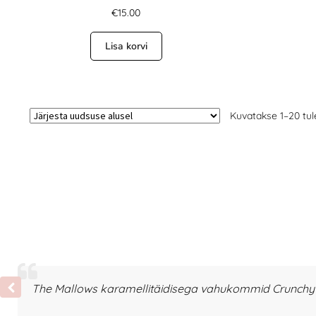
€
15.00
Lisa korvi
Kuvatakse 1–20 tul
The Mallows karamellitäidisega vahukommid Crunchy T