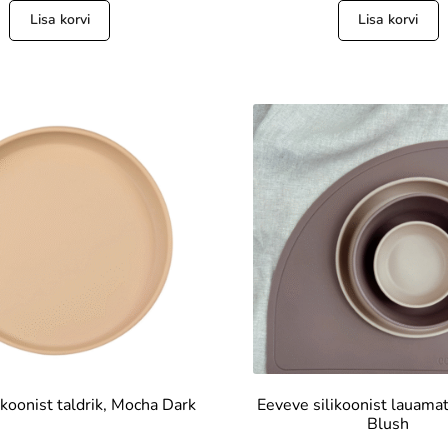
Lisa korvi
Lisa korvi
ikoonist taldrik, Mocha Dark
Eeveve silikoonist lauama
Blush