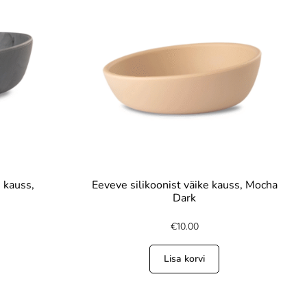
e kauss,
Eeveve silikoonist väike kauss, Mocha
Dark
€
10.00
Lisa korvi