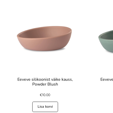
Eeveve silikoonist väike kauss,
Eeveve 
Powder Blush
€
10.00
Lisa korvi