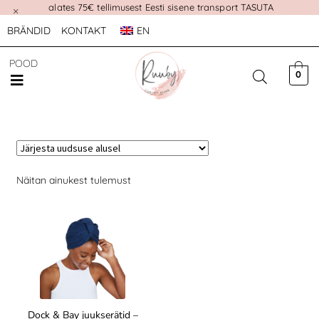
alates 75€ tellimusest Eesti sisene transport TASUTA
×
BRÄNDID
KONTAKT
EN
POOD
0
Näitan ainukest tulemust
Dock & Bay juukserätid –