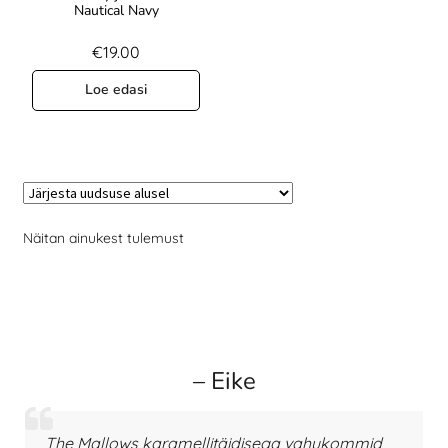
Nautical Navy
€
19.00
Loe edasi
Näitan ainukest tulemust
– Eike
The Mallows karamellitäidisega vahukommid