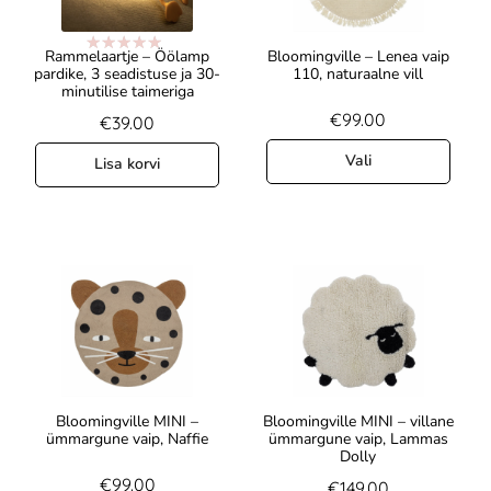
Rammelaartje – Öölamp
Bloomingville – Lenea vaip
Hinnanguga
pardike, 3 seadistuse ja 30-
110, naturaalne vill
5.00
/ 5
minutilise taimeriga
€
99.00
€
39.00
Vali
Lisa korvi
Bloomingville MINI –
Bloomingville MINI – villane
ümmargune vaip, Naffie
ümmargune vaip, Lammas
Dolly
€
99.00
€
149.00