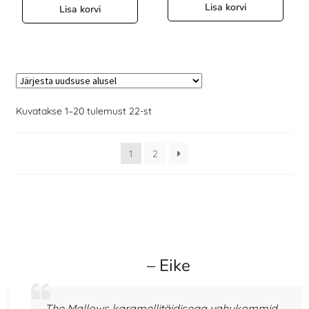
Lisa korvi
Lisa korvi
Kuvatakse 1–20 tulemust 22-st
1
2
– Eike
The Mallows karamellitäidisega vahukommid