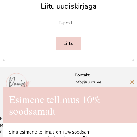
Liitu uudiskirjaga
Liitu
Kontakt
info@ruuby.ee
C
+372 5
8846430 (E-R 11-17.00)
th
Esimene tellimus 10%
Ruuby Disain OÜ
m
soodsamalt
Reg. nr. 16725550
E-pood
MÜÜGITINGIMUSED
Sinu esimene tellimus on 10% soodsam!
PRIVAATSUSPOLIITIKA