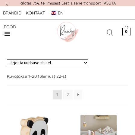
alates 75€ tellimusest Eesti sisene transport TASUTA
×
BRÄNDID
KONTAKT
EN
POOD
0
Kuvatakse 1–20 tulemust 22-st
1
2