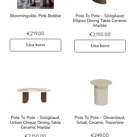
Bloomingville, Pink Bobbie
Pole To Pole – Söögilaud,
Ellipse Dining Table Ceramic
Marble
€
219.00
€
2,150.00
Lisa korvi
Lisa korvi
Pole To Pole – Söögilaud,
Pole To Pole – Diivanilaud,
Urban Chique Dining Table
Small Ceramic Travertine
Ceramic Marble
€
249.00
€
2,150.00