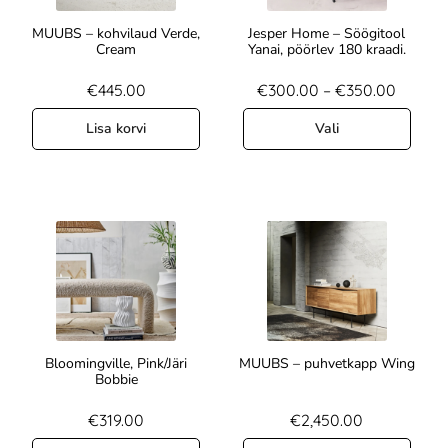
MUUBS – kohvilaud Verde,
Jesper Home – Söögitool
Cream
Yanai, pöörlev 180 kraadi.
€
445.00
€
300.00
–
€
350.00
Lisa korvi
Vali
Bloomingville, Pink/Järi
MUUBS – puhvetkapp Wing
Bobbie
€
319.00
€
2,450.00