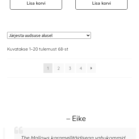
Lisa korvi
Lisa korvi
Kuvatakse 1–20 tulemust 68-st
1
2
3
4
– Eike
The Mallows karamellitäidisega vahukommid