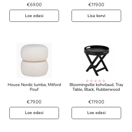
€
69.00
€
119.00
Loe edasi
Lisa korvi
House Nordic tumba, Milford
Bloomingville kohvilaud, Tray
Hinnanguga
Pouf
Table, Black, Rubberwood
5.00
/ 5
€
79.00
€
119.00
Loe edasi
Loe edasi