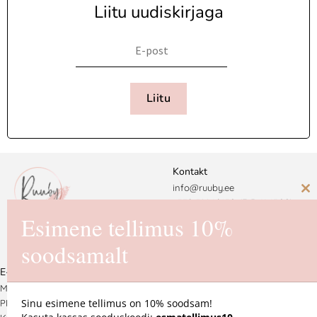
Liitu uudiskirjaga
Liitu
Kontakt
info@ruuby.ee
C
+372 5
8846430 (E-R 11-17.00)
th
Esimene tellimus 10%
Ruuby Disain OÜ
m
soodsamalt
Reg. nr. 16725550
E-pood
MÜÜGITINGIMUSED
Sinu esimene tellimus on 10% soodsam!
PRIVAATSUSPOLIITIKA