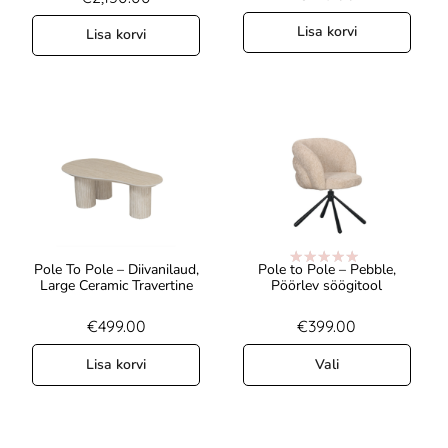
Lisa korvi
Lisa korvi
Pole To Pole – Diivanilaud,
Pole to Pole – Pebble,
Hinnanguga
Large Ceramic Travertine
Pöörlev söögitool
5.00
/ 5
€
499.00
€
399.00
Lisa korvi
Vali