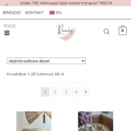
alates 75€ tellimusest Eesti sisene transport TASUTA
×
BRÄNDID
KONTAKT
EN
POOD
0
Kuvatakse 1–20 tulemust 68-st
1
2
3
4