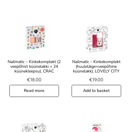
Nailmatic – Kinkekomplekt (2
Nailmatic – Kinkekomplekt
veepõhist küünelakki + 24
(huuleläige+veepõhine
küünekleepsu), CRAC
küünelakk), LOVELY CITY
€
18.00
€
19.00
Read more
Add to basket