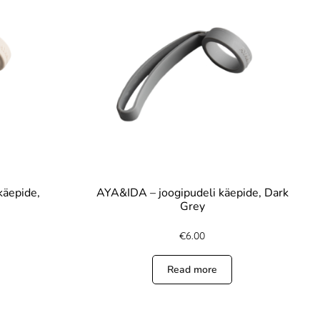
käepide,
AYA&IDA – joogipudeli käepide, Dark
Grey
€
6.00
Read more