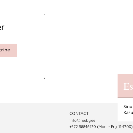
er
cribe
Es
Sinu
Kasu
CONTACT
info@ruuby.ee
+372 5
8846430 (Mon. - Fry. 11-17.00)