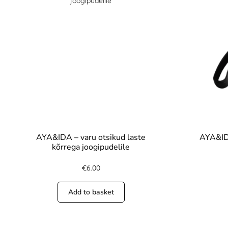
AYA&IDA – varu otsikud laste
AYA&IDA
kõrrega joogipudelile
€
6.00
Add to basket