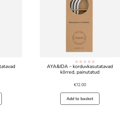
tatavad
AYA&IDA – korduvkasutatavad
Rated
5.00
kõrred, painutatud
out of 5
€
12.00
Add to basket