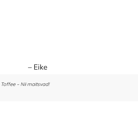
– Eike
offee – Nii maitsvad!