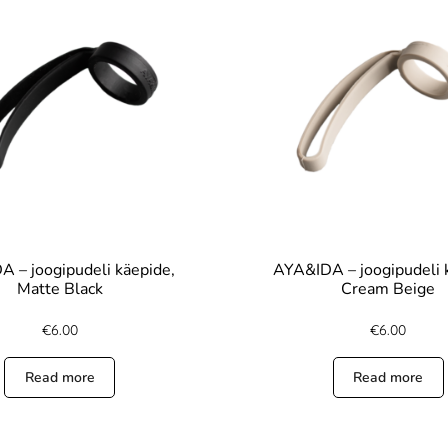
 – joogipudeli käepide,
AYA&IDA – joogipudeli 
Matte Black
Cream Beige
€
6.00
€
6.00
Read more
Read more