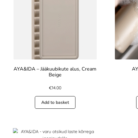
AYA&IDA – Jääkuubikute alus, Cream
AY
Beige
€
14.00
Add to basket