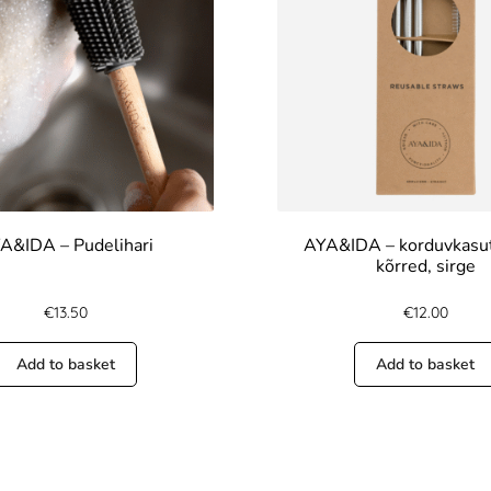
A&IDA – Pudelihari
AYA&IDA – korduvkasu
kõrred, sirge
€
13.50
€
12.00
Add to basket
Add to basket