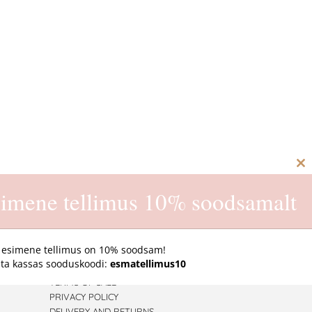
C
th
imene tellimus 10% soodsamalt
m
 esimene tellimus on 10% soodsam!
ta kassas sooduskoodi:
esmatellimus10
ONLINE STORE
TERMS OF SALE
PRIVACY POLICY
DELIVERY AND RETURNS