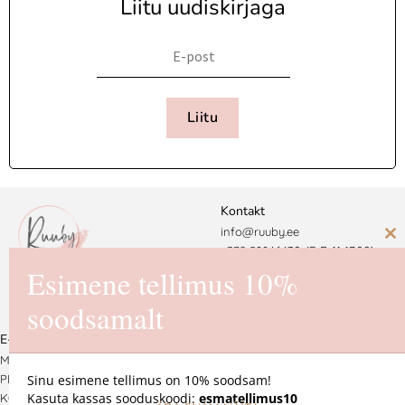
Liitu uudiskirjaga
Liitu
Kontakt
info@ruuby.ee
C
+372 5
8846430 (E-R 11-17.00)
th
Esimene tellimus 10%
Ruuby Disain OÜ
m
soodsamalt
Reg. nr. 16725550
E-pood
MÜÜGITINGIMUSED
Sinu esimene tellimus on 10% soodsam!
PRIVAATSUSPOLIITIKA
Kasuta kassas sooduskoodi:
esmatellimus10
KOHALETOIMETAMINE JA