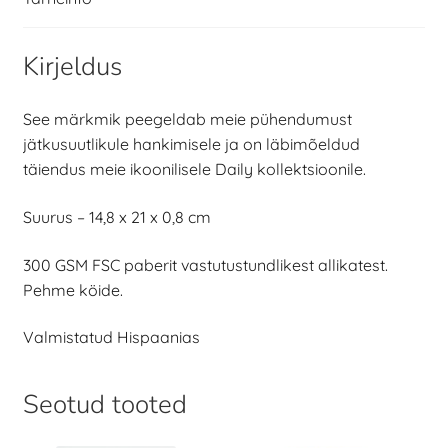
Kirjeldus
See märkmik peegeldab meie pühendumust
jätkusuutlikule hankimisele ja on läbimõeldud
täiendus meie ikoonilisele Daily kollektsioonile.
Suurus – 14,8 x 21 x 0,8 cm
300 GSM FSC paberit vastutustundlikest allikatest.
Pehme köide.
Valmistatud Hispaanias
Seotud tooted