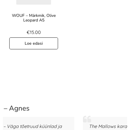
WOUF – Märkmik, Olive
Leopard A5
€
15.00
Loe edasi
– Eike
The Mallows karamellitäidisega vahukommid