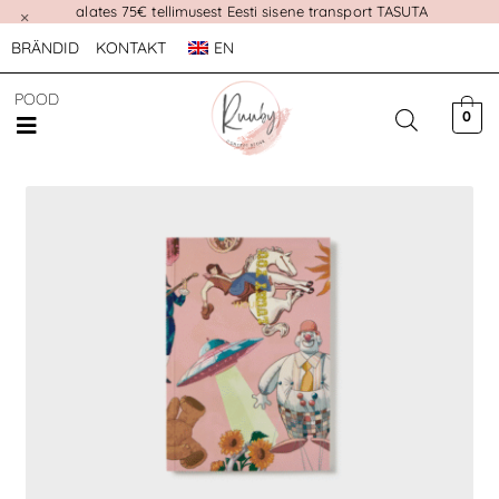
alates 75€ tellimusest Eesti sisene transport TASUTA
×
BRÄNDID
KONTAKT
EN
POOD
0