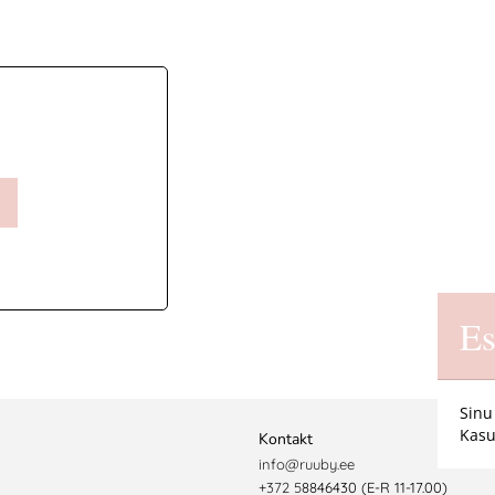
Es
Sinu
Kasu
Kontakt
info@ruuby.ee
+372 5
8846430 (E-R 11-17.00)