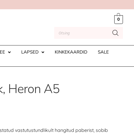
0
EE
LAPSED
KINKEKAARDID
SALE
, Heron A5
tatud vastutustundlikult hangitud paberist, sobib