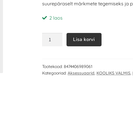
suurepäraselt märkmete tegemiseks ja p
2 laos
Lisa korvi
Tootekood:
8474406989061
Kategooriad:
Aksessuaarid
,
KOOLIKS VALMIS
,