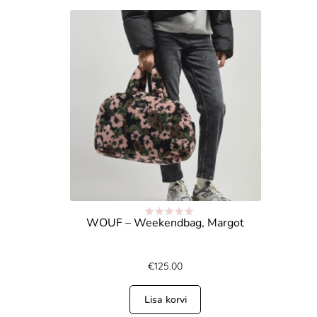
WOUF – Weekendbag, Margot
Hinnanguga
5.00
/ 5
€
125.00
Lisa korvi