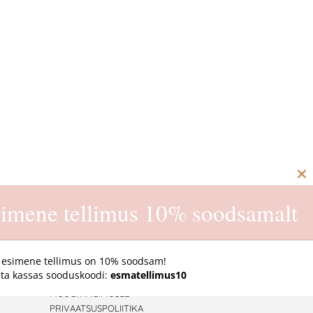
C
th
imene tellimus 10% soodsamalt
m
 esimene tellimus on 10% soodsam!
ta kassas sooduskoodi:
esmatellimus10
E-pood
MÜÜGITINGIMUSED
PRIVAATSUSPOLIITIKA