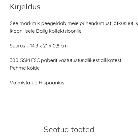
Kirjeldus
See märkmik peegeldab meie pühendumust jätkusuutliku
ikoonilisele Daily kollektsioonile.
Suurus – 14,8 x 21 x 0,8 cm
300 GSM FSC paberit vastutustundlikest allikatest.
Pehme köide.
Valmistatud Hispaanias
Seotud tooted