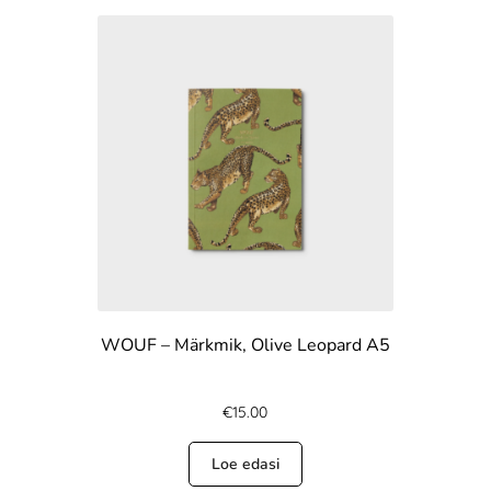
WOUF – Märkmik, Olive Leopard A5
€
15.00
Loe edasi