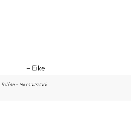
– Eike
offee – Nii maitsvad!