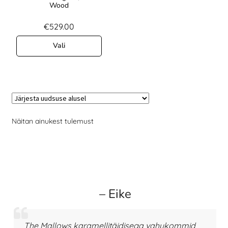
Wood
€
529.00
Vali
Näitan ainukest tulemust
– Eike
The Mallows karamellitäidisega vahukommid