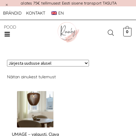
alates 75€ tellimusest Eesti sisene transport TASUTA
×
BRÄNDID
KONTAKT
EN
POOD
0
Näitan ainukest tulemust
UMAGE – valgusti, Clava