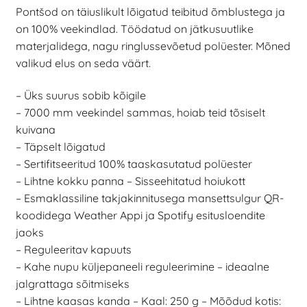
Pontšod on täiuslikult lõigatud teibitud õmblustega ja
on 100% veekindlad. Töödatud on jätkusuutlike
materjalidega, nagu ringlussevõetud polüester. Mõned
valikud elus on seda väärt.
– Üks suurus sobib kõigile
– 7000 mm veekindel sammas, hoiab teid tõsiselt
kuivana
– Täpselt lõigatud
– Sertifitseeritud 100% taaskasutatud polüester
– Lihtne kokku panna – Sisseehitatud hoiukott
– Esmaklassiline takjakinnitusega mansettsulgur QR-
koodidega Weather Appi ja Spotify esitusloendite
jaoks
– Reguleeritav kapuuts
– Kahe nupu küljepaneeli reguleerimine – ideaalne
jalgrattaga sõitmiseks
– Lihtne kaasas kanda – Kaal: 250 g – Mõõdud kotis: