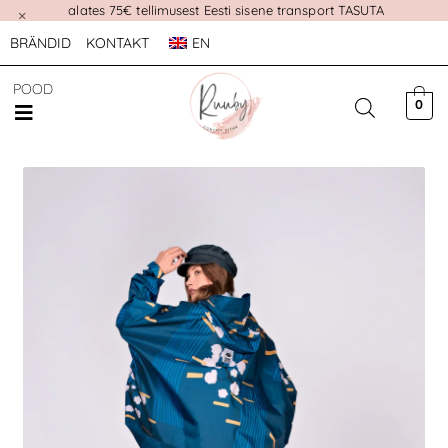
alates 75€ tellimusest Eesti sisene transport TASUTA
×
BRÄNDID
KONTAKT
EN
POOD
0