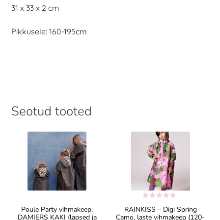
31 x 33 x 2 cm
Pikkusele: 160-195cm
Seotud tooted
Hinnanguga
Poule Party vihmakeep,
RAINKISS – Digi Spring
5.00
/ 5
DAMIERS KAKI (lapsed ja
Camo, laste vihmakeep (120-