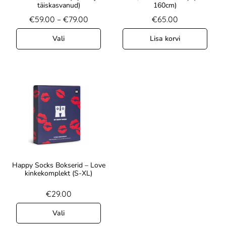
täiskasvanud)
160cm)
€
59.00
–
€
79.00
€
65.00
Vali
Lisa korvi
Happy Socks Bokserid – Love
kinkekomplekt (S-XL)
€
29.00
Vali