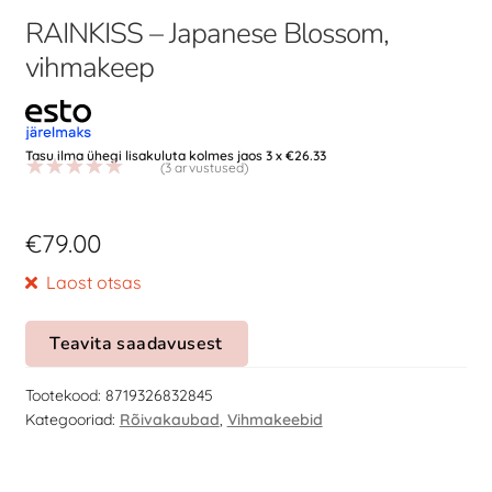
RAINKISS – Japanese Blossom,
vihmakeep
Tasu ilma ühegi lisakuluta kolmes jaos 3 x
€
26.33
(
3
arvustused)
Hinnatud
5.00
/5
€
79.00
kliendi
3
hinnangu
Laost otsas
põhjal
Teavita saadavusest
Tootekood:
8719326832845
Kategooriad:
Rõivakaubad
,
Vihmakeebid