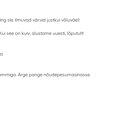
g siis ilmuvad värvid justkui võluväel!
 see on kuiv, alustame uuesti, lõputult!
ga
vammiga. Ärge pange nõudepesumasinasse.