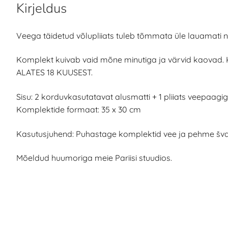
Kirjeldus
Veega täidetud võlupliiats tuleb tõmmata üle lauamati nin
Komplekt kuivab vaid mõne minutiga ja värvid kaovad. Kui
ALATES 18 KUUSEST.
Sisu: 2 korduvkasutatavat alusmatti + 1 pliiats veepaagi
Komplektide formaat: 35 x 30 cm
Kasutusjuhend: Puhastage komplektid vee ja pehme š
Mõeldud huumoriga meie Pariisi stuudios.