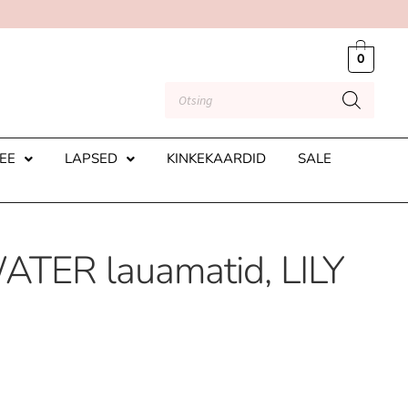
0
EE
LAPSED
KINKEKAARDID
SALE
TER lauamatid, LILY