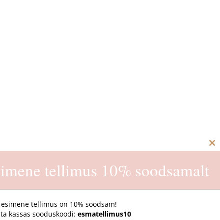
C
th
imene tellimus 10% soodsamalt
m
 esimene tellimus on 10% soodsam!
ta kassas sooduskoodi:
esmatellimus10
E-pood