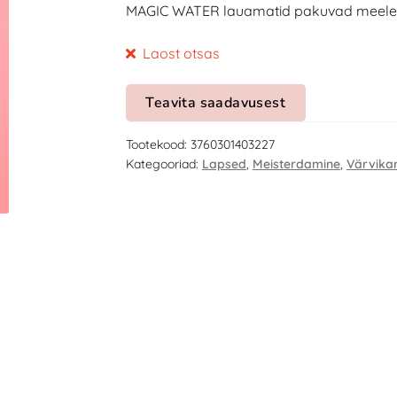
MAGIC WATER lauamatid pakuvad meelelah
Laost otsas
Teavita saadavusest
Tootekood:
3760301403227
Kategooriad:
Lapsed
,
Meisterdamine
,
Värvika