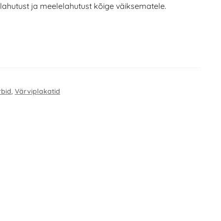
utust ja meelelahutust kõige väiksematele.
rbid
,
Värviplakatid