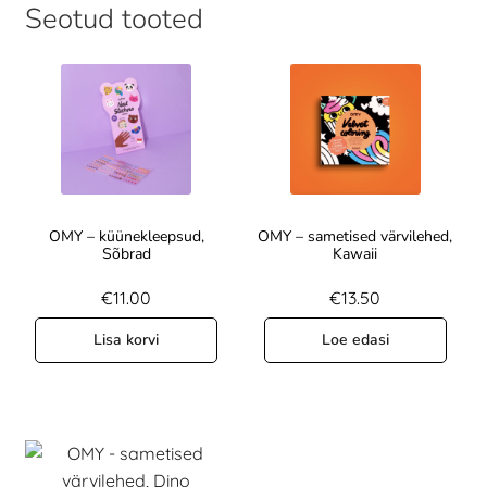
Seotud tooted
OMY – küünekleepsud,
OMY – sametised värvilehed,
Sõbrad
Kawaii
€
11.00
€
13.50
Lisa korvi
Loe edasi