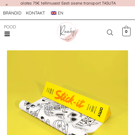
alates 75€ tellimusest Eesti sisene transport TASUTA
×
BRÄNDID
KONTAKT
EN
POOD
0