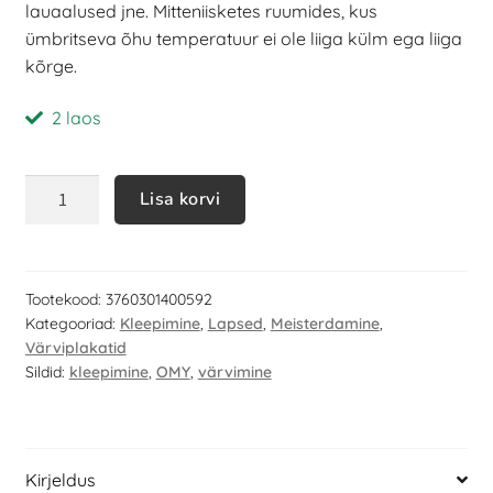
lauaalused jne. Mitteniisketes ruumides, kus
ümbritseva õhu temperatuur ei ole liiga külm ega liiga
kõrge.
2 laos
Lisa korvi
Tootekood:
3760301400592
Kategooriad:
Kleepimine
,
Lapsed
,
Meisterdamine
,
Värviplakatid
Sildid:
kleepimine
,
OMY
,
värvimine
Kirjeldus