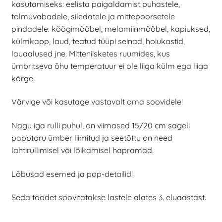
kasutamiseks: eelista paigaldamist puhastele,
tolmuvabadele, siledatele ja mittepoorsetele
pindadele: köögimööbel, melamiinmööbel, kapiuksed,
külmkapp, laud, teatud tüüpi seinad, hoiukastid,
lauaalused jne. Mitteniisketes ruumides, kus
ümbritseva õhu temperatuur ei ole liiga külm ega liiga
kõrge.
Värvige või kasutage vastavalt oma soovidele!
Nagu iga rulli puhul, on viimased 15/20 cm sageli
papptoru ümber liimitud ja seetõttu on need
lahtirullimisel või lõikamisel hapramad.
Lõbusad esemed ja pop-detailid!
Seda toodet soovitatakse lastele alates 3. eluaastast.