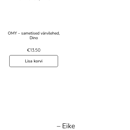
OMY – sametised värvilehed,
Dino
€
13.50
Lisa korvi
– Eike