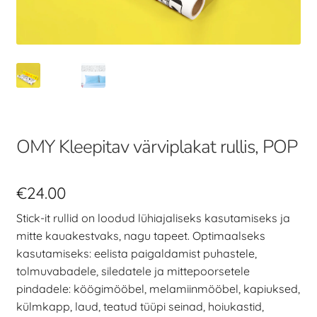
OMY Kleepitav värviplakat rullis, POP
€
24.00
Stick-it rullid on loodud lühiajaliseks kasutamiseks ja
mitte kauakestvaks, nagu tapeet. Optimaalseks
kasutamiseks: eelista paigaldamist puhastele,
tolmuvabadele, siledatele ja mittepoorsetele
pindadele: köögimööbel, melamiinmööbel, kapiuksed,
külmkapp, laud, teatud tüüpi seinad, hoiukastid,