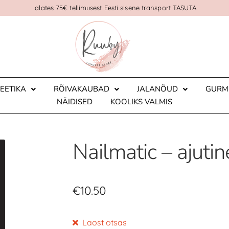
alates 75€ tellimusest Eesti sisene transport TASUTA
EETIKA
RÕIVAKAUBAD
JALANÕUD
GURM
NÄIDISED
KOOLIKS VALMIS
Nailmatic – ajut
€
10.50
Laost otsas