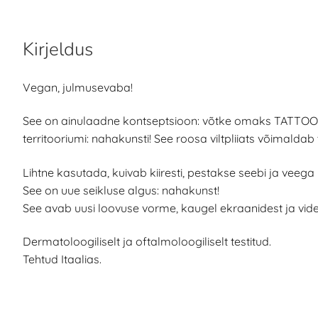
Kirjeldus
Vegan, julmusevaba!
See on ainulaadne kontseptsioon: võtke omaks TATTOOPE
territooriumi: nahakunsti! See roosa viltpliiats võimaldab t
Lihtne kasutada, kuivab kiiresti, pestakse seebi ja veeg
See on uue seikluse algus: nahakunst!
See avab uusi loovuse vorme, kaugel ekraanidest ja vi
Dermatoloogiliselt ja oftalmoloogiliselt testitud.
Tehtud Itaalias.