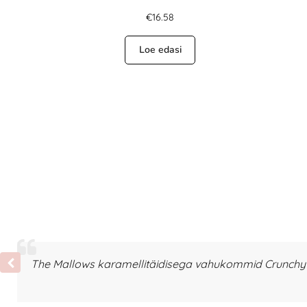
€
16.58
Loe edasi
The Mallows karamellitäidisega vahukommid Crunchy T