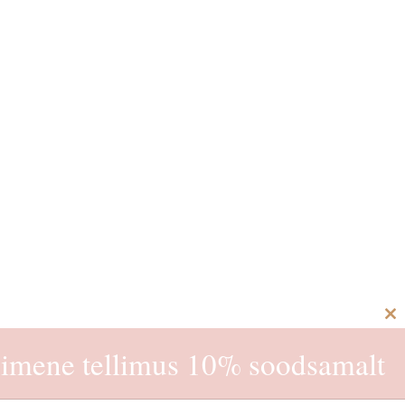
C
th
imene tellimus 10% soodsamalt
m