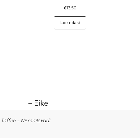
€
13.50
Loe edasi
– Eike
offee – Nii maitsvad!