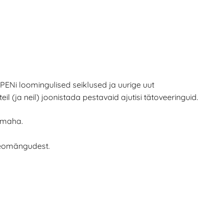
Ni loomingulised seiklused ja uurige uut
eil (ja neil) joonistada pestavaid ajutisi tätoveeringuid.
a maha.
deomängudest.