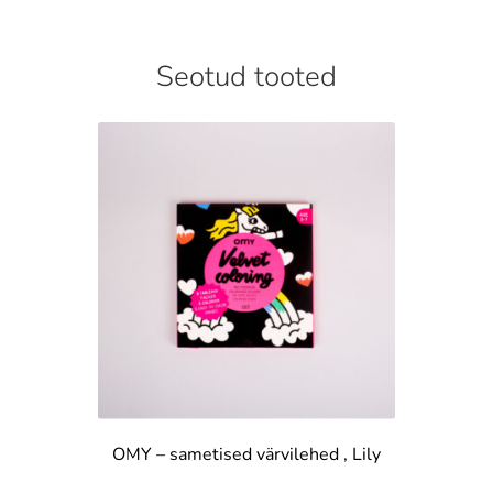
Seotud tooted
OMY – sametised värvilehed , Lily