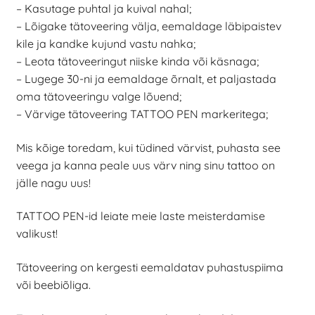
– Kasutage puhtal ja kuival nahal;
– Lõigake tätoveering välja, eemaldage läbipaistev
kile ja kandke kujund vastu nahka;
– Leota tätoveeringut niiske kinda või käsnaga;
– Lugege 30-ni ja eemaldage õrnalt, et paljastada
oma tätoveeringu valge lõuend;
– Värvige tätoveering TATTOO PEN markeritega;
Mis kõige toredam, kui tüdined värvist, puhasta see
veega ja kanna peale uus värv ning sinu tattoo on
jälle nagu uus!
TATTOO PEN-id leiate meie laste meisterdamise
valikust!
Tätoveering on kergesti eemaldatav puhastuspiima
või beebiõliga.