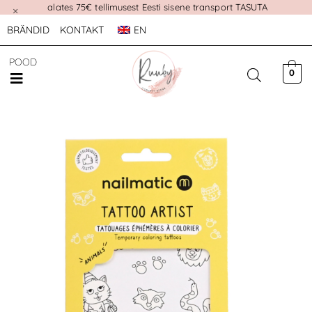
alates 75€ tellimusest Eesti sisene transport TASUTA
×
BRÄNDID
KONTAKT
EN
POOD
0