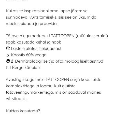
Kui otsite inspiratsiooni oma lapse järgmise
sünnipäeva vürtsitamiseks, siis see on üks, mida
meeles pidada ja proovida!
Tätoveeringumarkereid TATTOOPEN (müüakse eraldi)
saab kasutada kehal ja näol:
🧒 Lastele alates 3 eluaastast
💧 Koostis 60% veega
🧑‍🔬 Dermatoloogiliselt ja oftalmoloogiliselt testitud
✍🏻 Kerge käepide
Avastage kogu meie TATTOOPEN sarja koos teiste
komplektidega ja loomulikult ajutiste
tätoveeringumarkeritega, mis on saadaval mitmes
värvitoonis.
Kuidas kasutada?