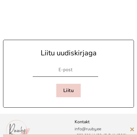
Liitu uudiskirjaga
Liitu
Kontakt
info@ruuby.ee
C
+372 5
8846430 (E-R 11-17.00)