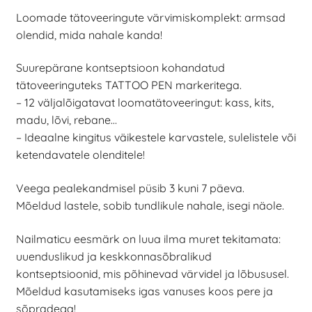
Loomade tätoveeringute värvimiskomplekt: armsad
olendid, mida nahale kanda!
Suurepärane kontseptsioon kohandatud
tätoveeringuteks TATTOO PEN markeritega.
– 12 väljalõigatavat loomatätoveeringut: kass, kits,
madu, lõvi, rebane…
– Ideaalne kingitus väikestele karvastele, sulelistele või
ketendavatele olenditele!
Veega pealekandmisel püsib 3 kuni 7 päeva.
Mõeldud lastele, sobib tundlikule nahale, isegi näole.
Nailmaticu eesmärk on luua ilma muret tekitamata:
uuenduslikud ja keskkonnasõbralikud
kontseptsioonid, mis põhinevad värvidel ja lõbususel.
Mõeldud kasutamiseks igas vanuses koos pere ja
sõpradega!