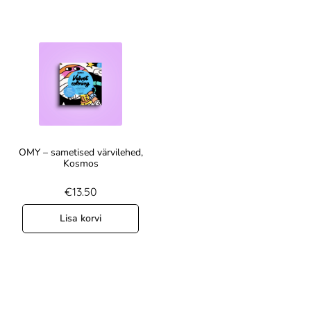
OMY – sametised värvilehed,
Kosmos
€
13.50
Lisa korvi