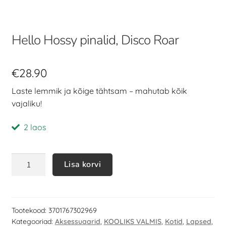
Hello Hossy pinalid, Disco Roar
€
28.90
Laste lemmik ja kõige tähtsam – mahutab kõik
vajaliku!
2 laos
Lisa korvi
Tootekood:
3701767302969
Kategooriad:
Aksessuaarid
,
KOOLIKS VALMIS
,
Kotid
,
Lapsed
,