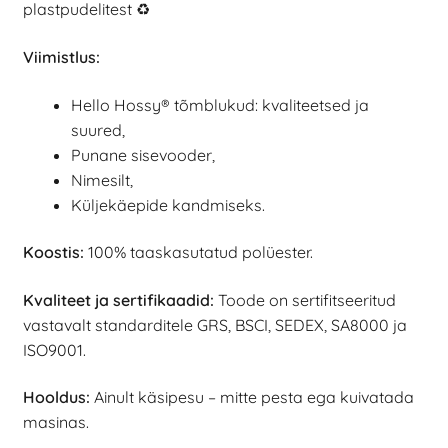
plastpudelitest ♻️
Viimistlus:
Hello Hossy® tõmblukud: kvaliteetsed ja
suured,
Punane sisevooder,
Nimesilt,
Küljekäepide kandmiseks.
Koostis:
100% taaskasutatud polüester.
Kvaliteet ja sertifikaadid:
Toode on sertifitseeritud
vastavalt standarditele GRS, BSCI, SEDEX, SA8000 ja
ISO9001.
Hooldus:
Ainult käsipesu – mitte pesta ega kuivatada
masinas.