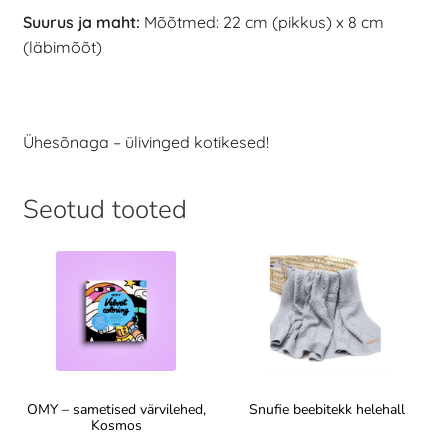
Suurus ja maht:
Mõõtmed: 22 cm (pikkus) x 8 cm
(läbimõõt)
Ühesõnaga – ülivinged kotikesed!
Seotud tooted
OMY – sametised värvilehed,
Snufie beebitekk helehall
Kosmos