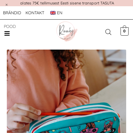
alates 75€ tellimusest Eesti sisene transport TASUTA
×
BRÄNDID
KONTAKT
EN
POOD
0