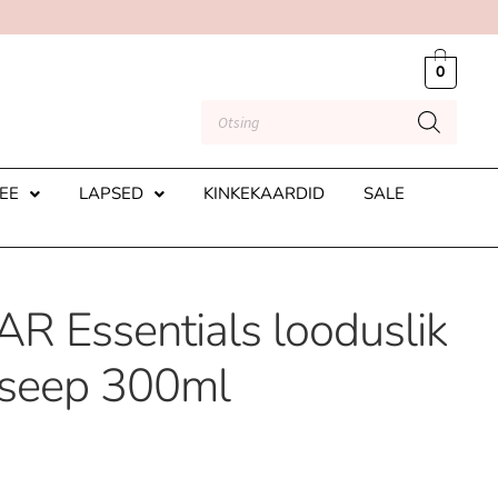
0
EE
LAPSED
KINKEKAARDID
SALE
 Essentials looduslik
useep 300ml