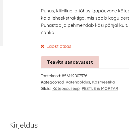
Puhas, kliiniline ja tõhus igapäevane kä
kola leheekstraktiga, mis sobib kogu perel
Puhastab ja pehmendab käsi põhjalikult, 
nahka.
Laost otsas
Teavita saadavusest
Tootekood:
856149007376
Kategooriad:
Kätehooldus
,
Kosmeetika
Sildid:
Kätepesuseep
,
PESTLE & MORTAR
Kirjeldus