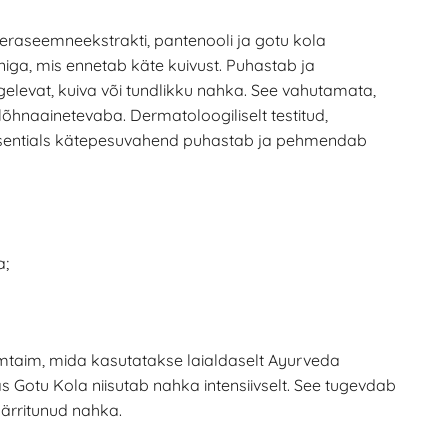
aeraseemneekstrakti, pantenooli ja gotu kola
iniga, mis ennetab käte kuivust. Puhastab ja
elevat, kuiva või tundlikku nahka. See vahutamata,
 lõhnaainetevaba. Dermatoloogiliselt testitud,
ssentials kätepesuvahend puhastab ja pehmendab
a;
vimtaim, mida kasutatakse laialdaselt Ayurveda
s Gotu Kola niisutab nahka intensiivselt. See tugevdab
 ärritunud nahka.