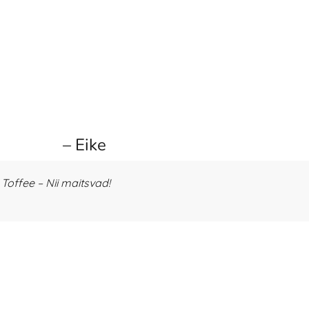
– Eike
offee – Nii maitsvad!