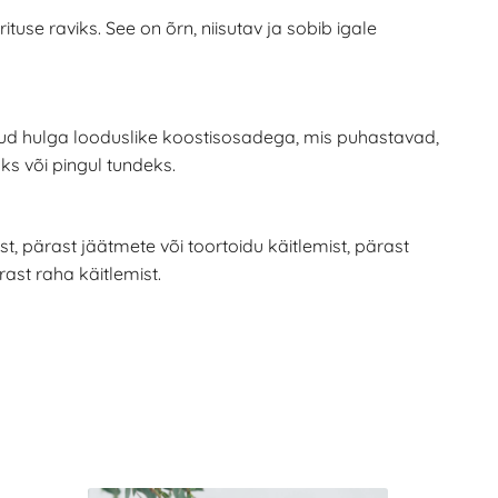
tuse raviks. See on õrn, niisutav ja sobib igale
tatud hulga looduslike koostisosadega, mis puhastavad,
s või pingul tundeks.
mist, pärast jäätmete või toortoidu käitlemist, pärast
rast raha käitlemist.