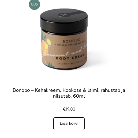
Bonobo – Kehakreem, Kookose & laimi, rahustab ja
niisutab, 60ml
€
19.00
Lisa korvi