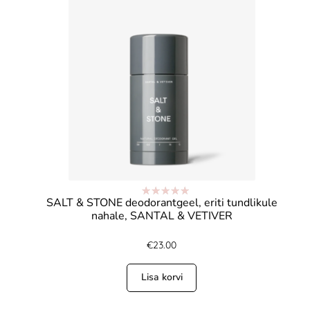
SALT & STONE deodorantgeel, eriti tundlikule
Hinnanguga
nahale, SANTAL & VETIVER
4.80
/ 5
€
23.00
Lisa korvi