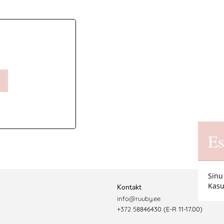
Es
Sinu
Kasu
Kontakt
info@ruuby.ee
+372 5
8846430 (E-R 11-17.00)