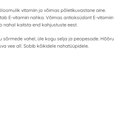
loomulik vitamiin ja võimas põletikuvastane aine.
tab E-vitamiin nahka. Võimas antioksüdant E-vitamiin
b nahal kaitsta end kahjustuste eest.
 sõrmede vahel, üle kogu selja ja peopesade. Hõõru
va vee all. Sobib kõikidele nahatüüpidele.