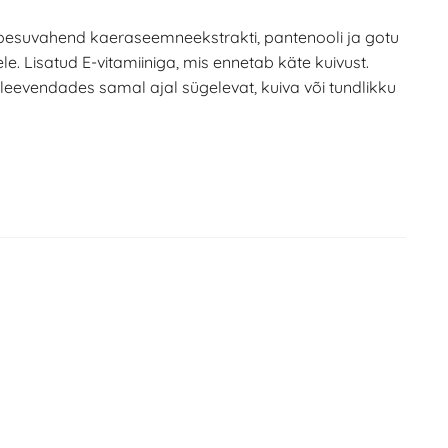
tepesuvahend kaeraseemneekstrakti, pantenooli ja gotu
e. Lisatud E-vitamiiniga, mis ennetab käte kuivust.
leevendades samal ajal sügelevat, kuiva või tundlikku