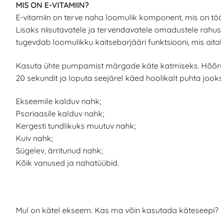
MIS ON E-VITAMIIN?
E-vitamiin on terve naha loomulik komponent, mis on töö
Lisaks niisutavatele ja tervendavatele omadustele rahus
tugevdab loomulikku kaitsebarjääri funktsiooni, mis aita
Kasuta ühte pumpamist märgade käte katmiseks. Hõõru
20 sekundit ja loputa seejärel käed hoolikalt puhta jooks
Ekseemile kalduv nahk;
Psoriaasile kalduv nahk;
Kergesti tundlikuks muutuv nahk;
Kuiv nahk;
Sügelev, ärritunud nahk;
Kõik vanused ja nahatüübid.
Mul on kätel ekseem. Kas ma võin kasutada käteseepi?