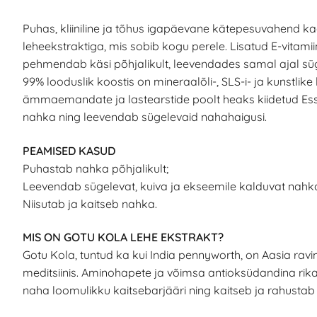
Puhas, kliiniline ja tõhus igapäevane kätepesuvahend k
leheekstraktiga, mis sobib kogu perele. Lisatud E-vitami
pehmendab käsi põhjalikult, leevendades samal ajal süg
99% looduslik koostis on mineraalõli-, SLS-i- ja kunstlike
ämmaemandate ja lastearstide poolt heaks kiidetud E
nahka ning leevendab sügelevaid nahahaigusi.
PEAMISED KASUD
Puhastab nahka põhjalikult;
Leevendab sügelevat, kuiva ja ekseemile kalduvat nahk
Niisutab ja kaitseb nahka.
MIS ON GOTU KOLA LEHE EKSTRAKT?
Gotu Kola, tuntud ka kui India pennyworth, on Aasia ra
meditsiinis. Aminohapete ja võimsa antioksüdandina rika
naha loomulikku kaitsebarjääri ning kaitseb ja rahustab