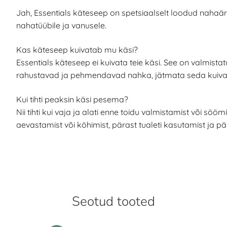
Jah, Essentials käteseep on spetsiaalselt loodud nahaärri
nahatüübile ja vanusele.
Kas käteseep kuivatab mu käsi?
Essentials käteseep ei kuivata teie käsi. See on valmis
rahustavad ja pehmendavad nahka, jätmata seda kuivak
Kui tihti peaksin käsi pesema?
Nii tihti kui vaja ja alati enne toidu valmistamist või söö
aevastamist või köhimist, pärast tualeti kasutamist ja pä
Seotud tooted