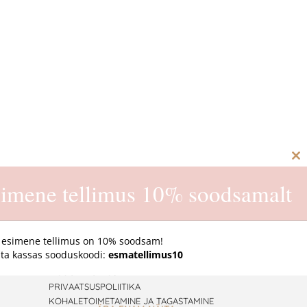
C
th
imene tellimus 10% soodsamalt
m
 esimene tellimus on 10% soodsam!
ta kassas sooduskoodi:
esmatellimus10
E-pood
MÜÜGITINGIMUSED
PRIVAATSUSPOLIITIKA
KOHALETOIMETAMINE JA TAGASTAMINE