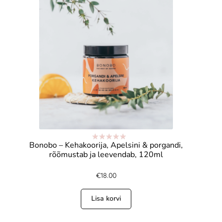
Bonobo – Kehakoorija, Apelsini & porgandi,
Hinnanguga
rõõmustab ja leevendab, 120ml
5.00
/ 5
€
18.00
Lisa korvi