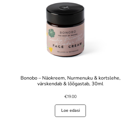
Bonobo – Näokreem, Nurmenuku & kortslehe,
värskendab & lõõgastab, 30ml
€
19.00
Loe edasi