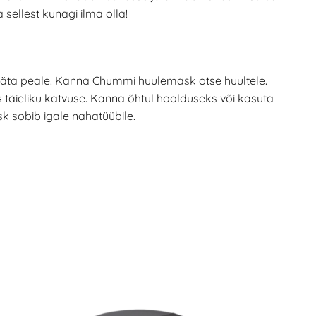
sellest kunagi ilma olla!
ng jäta peale. Kanna Chummi huulemask otse huultele.
es täieliku katvuse. Kanna õhtul hoolduseks või kasuta
 sobib igale nahatüübile.