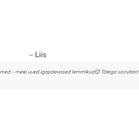
– Liis
ehmed – meie uued igapäevased lemmikud🙂 Täiega soovitan!