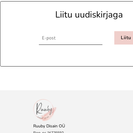
Liitu uudiskirjaga
Liitu
Ruuby Disain OÜ
Reg. nr. 16725550