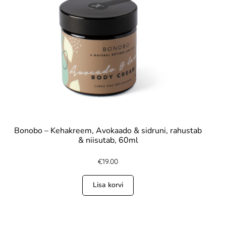
Bonobo – Kehakreem, Avokaado & sidruni, rahustab
& niisutab, 60ml
€
19.00
Lisa korvi