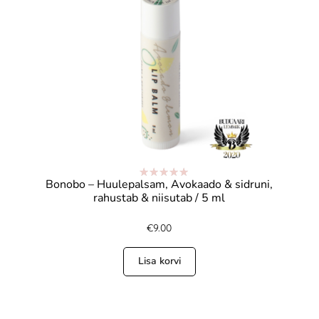
Bonobo – Huulepalsam, Avokaado & sidruni,
Hinnanguga
rahustab & niisutab / 5 ml
5.00
/ 5
€
9.00
Lisa korvi