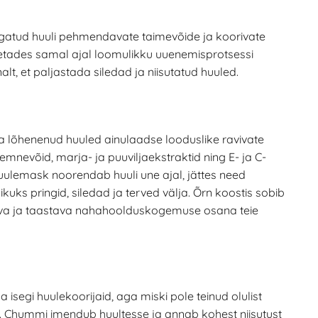
egatud huuli pehmendavate taimevõide ja koorivate
toetades samal ajal loomulikku uuenemisprotsessi
lt, et paljastada siledad ja niisutatud huuled.
ja lõhenenud huuled ainulaadse looduslike ravivate
nevõid, marja- ja puuviljaekstraktid ning E- ja C-
uulemask noorendab huuli une ajal, jättes need
uks pringid, siledad ja terved välja. Õrn koostis sobib
litava ja taastava nahahoolduskogemuse osana teie
 isegi huulekoorijaid, aga miski pole teinud olulist
a. Chummi imendub huultesse ja annab kohest niisutust