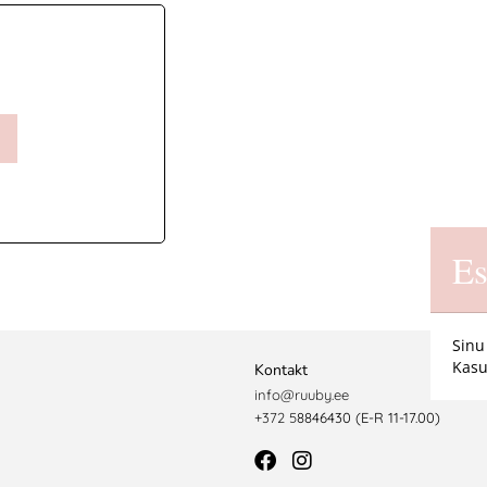
Es
Sinu
Kasu
Kontakt
info@ruuby.ee
+372 5
8846430 (E-R 11-17.00)