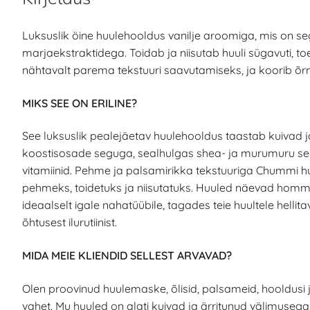
Luksuslik öine huulehooldus vanilje aroomiga, mis on s
marjaekstraktidega. Toidab ja niisutab huuli sügavuti, 
nähtavalt parema tekstuuri saavutamiseks, ja koorib õrna
MIKS SEE ON ERILINE?
See luksuslik pealejäetav huulehooldus taastab kuivad 
koostisosade seguga, sealhulgas shea- ja murumuru seem
vitamiinid. Pehme ja palsamirikka tekstuuriga Chummi h
pehmeks, toidetuks ja niisutatuks. Huuled näevad hommik
ideaalselt igale nahatüübile, tagades teie huultele hel
õhtusest ilurutiinist.
MIDA MEIE KLIENDID SELLEST ARVAVAD?
Olen proovinud huulemaske, õlisid, palsameid, hooldusi ja
vahet. Mu huuled on alati kuivad ja ärritunud välimuseg