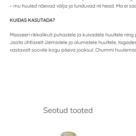
– mu huuled näevad välja ja tunduvad nii head. Ma ei saa 
KUIDAS KASUTADA?
Masseeri rikkalikult puhastele ja kuivadele huultele ni
Jaota ühtlaselt ülemistele ja alumistele huultele, tagad
vastavalt soovile kogu päeva jooksul. Chummi huulemask
Seotud tooted