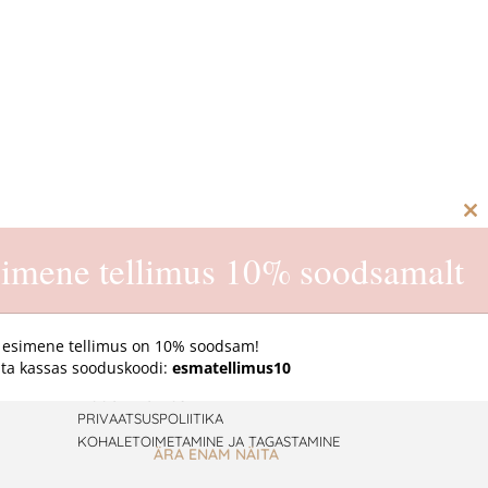
C
th
imene tellimus 10% soodsamalt
m
 esimene tellimus on 10% soodsam!
ta kassas sooduskoodi:
esmatellimus10
E-pood
MÜÜGITINGIMUSED
PRIVAATSUSPOLIITIKA
KOHALETOIMETAMINE JA TAGASTAMINE
ÄRA ENAM NÄITA