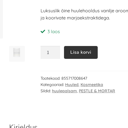
Luksuslik öine huulehooldus vanilje aro
ja koorivate marjaekstraktidega.
3 laos
Lisa korvi
Tootekood:
855717008647
Kategooriad:
Huuled
,
Kosmeetika
Sildid:
huulepalsam
,
PESTLE & MORTAR
Kirjeldus