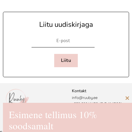
Liitu uudiskirjaga
Liitu
Kontakt
info@ruuby.ee
C
+372 5
8846430 (E-R 11-17.00)
th
Esimene tellimus 10%
Ruuby Disain OÜ
m
soodsamalt
Reg. nr. 16725550