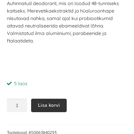
Auhinnatud deodorant, mis on loodud 48-tunniseks
põhjal
kaitseks. Merevetikaekstraktid ja hüaluroonhape
niisutavad nahka, samal ajal kui probiootikumid
aitavad neutraliseerida ebameeldivat lõhna.
Valmistatud ilma alumiiniumi, parabeenide ja
ftalaatideta.
5 laos
Lisa korvi
Tootekood:
850063840293