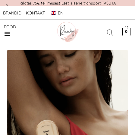
alates 75€ tellimusest Eesti sisene transport TASUTA
×
BRÄNDID
KONTAKT
EN
POOD
0