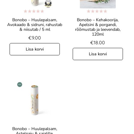
Hinnanguga
Hinnanguga
Bonobo – Huulepalsam,
Bonobo – Kehakoorija,
5.00
/ 5
5.00
/ 5
Avokaado & sidruni, rahustab
Apelsini & porgandi,
& niisutab / 5 ml
rõõmustab ja leevendab,
120ml
€
9.00
€
18.00
Lisa korvi
Lisa korvi
Bonobo – Huulepalsam,
Astelpaju & saialille,