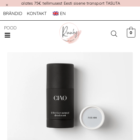
alates 75€ tellimusest Eesti sisene transport TASUTA
×
BRÄNDID
KONTAKT
EN
POOD
0