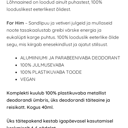
Lõhnaained on loodud ainult puhastest, 100%
looduslikest eeterlikest õlidest.
For Him
– Sandlipuu ja vetiveri julgeid ja mullaseid
noote tasakaalustab greibi värske energia ja
eukalüpti karge puhtus. 100% looduslik eeterlike õlide
segu, mis kiirgab enesekindlust ja ajatut stiilsust.
ALUMIINIUMI JA PARABEENIVABA DEODORANT
100% JULMUSEVABA
100% PLASTIKUVABA TOODE
VEGAN
Komplekti kuulub 100% plastikuvaba metallist
deodorandi ümbris, üks deodorandi täiteaine ja
reisikott. Kogus 40ml.
Üks täitepakend kestab igapäevasel kasutamisel
keskmiselt 4-6 nädalat.