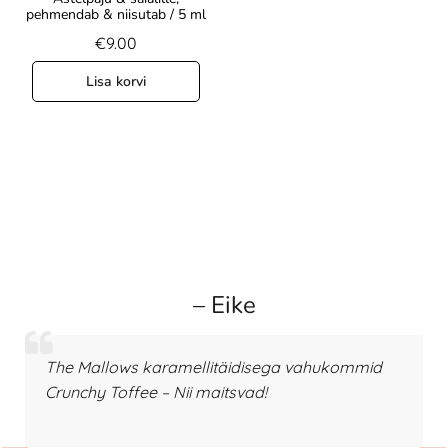
pehmendab & niisutab / 5 ml
€
9.00
Lisa korvi
– Eike
The Mallows karamellitäidisega vahukommid
Crunchy Toffee – Nii maitsvad!