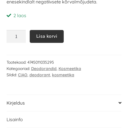
enesekindlalt negatiivsete kõrvalmõjudeta.
2 laos
Lisa korvi
Tootekood:
4745011035295
Kategooriad:
Deodorandid
,
Kosmeetika
Sildid:
CIAO
,
deodorant
,
kosmeetika
Kirjeldus
Lisainfo