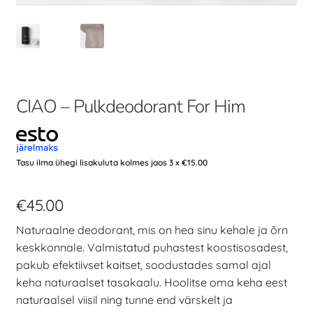
CIAO – Pulkdeodorant For Him
Tasu ilma ühegi lisakuluta kolmes jaos 3 x
€
15.00
€
45.00
Naturaalne deodorant, mis on hea sinu kehale ja õrn
keskkonnale. Valmistatud puhastest koostisosadest,
pakub efektiivset kaitset, soodustades samal ajal
keha naturaalset tasakaalu. Hoolitse oma keha eest
naturaalsel viisil ning tunne end värskelt ja