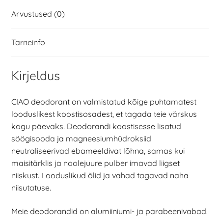
Arvustused (0)
Tarneinfo
Kirjeldus
CIAO deodorant on valmistatud kõige puhtamatest
looduslikest koostisosadest, et tagada teie värskus
kogu päevaks. Deodorandi koostisesse lisatud
söögisooda ja magneesiumhüdroksiid
neutraliseerivad ebameeldivat lõhna, samas kui
maisitärklis ja noolejuure pulber imavad liigset
niiskust. Looduslikud õlid ja vahad tagavad naha
niisutatuse.
Meie deodorandid on alumiiniumi- ja parabeenivabad.