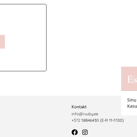
Es
Sinu
Kasu
Kontakt
info@ruuby.ee
+372 5
8846430 (E-R 11-17.00)