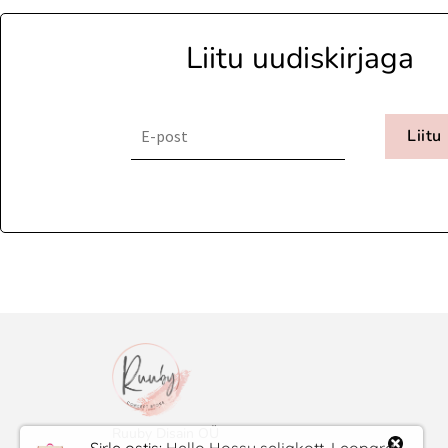
Liitu uudiskirjaga
Liitu
Ruuby Disain OÜ