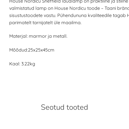
House Nordicu Sheffield laualamp on praktiline ja stiilne
valmistatud lamp on House Nordicu toode – Taani bränd,
sisustustoodete vastu. Pühendununa kvaliteedile tagab H
parimatelt tarnijatelt üle maailma.
Materjal: marmor ja metall.
Mõõdud:25x25x45cm
Kaal: 3.22kg
Seotud tooted