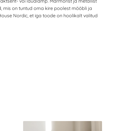
 aktsent- või laualamp. Marmorist ja metallist
 mis on tuntud oma kire poolest mööbli ja
ouse Nordic, et iga toode on hoolikalt valitud