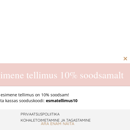
C
th
imene tellimus 10% soodsamalt
m
 esimene tellimus on 10% soodsam!
ta kassas sooduskoodi:
esmatellimus10
E-pood
MÜÜGITINGIMUSED
PRIVAATSUSPOLIITIKA
KOHALETOIMETAMINE JA TAGASTAMINE
ÄRA ENAM NÄITA