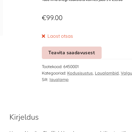
€
99.00
Laost otsas
Teavita saadavusest
Tootekood:
6450001
Kategooriad:
Kodusisustus
,
Laualambid
,
Valgu
Silt:
laualamp
Kirjeldus