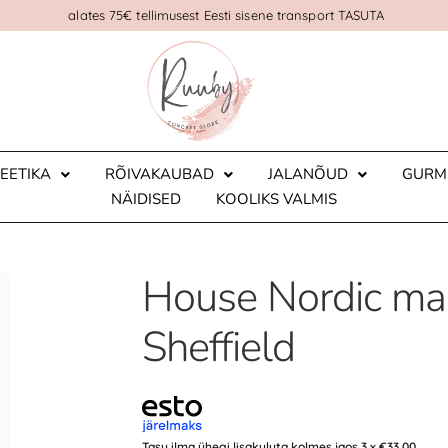
alates 75€ tellimusest Eesti sisene transport TASUTA
EETIKA
RÕIVAKAUBAD
JALANÕUD
GURM
NÄIDISED
KOOLIKS VALMIS
House Nordic ma
Sheffield
Tasu ilma ühegi lisakuluta kolmes jaos 3 x
€
33.00