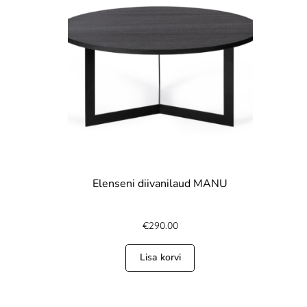
Elenseni diivanilaud MANU
€
290.00
Lisa korvi