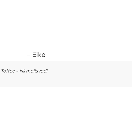
– Eike
offee – Nii maitsvad!