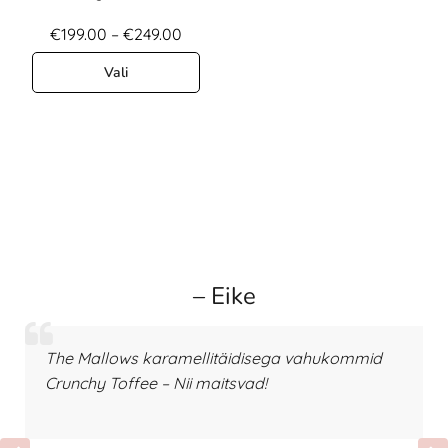
€
199.00
–
€
249.00
Vali
– Eike
The Mallows karamellitäidisega vahukommid
Crunchy Toffee – Nii maitsvad!