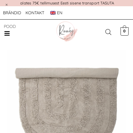
alates 75€ tellimusest Eesti sisene transport TASUTA
×
BRÄNDID
KONTAKT
EN
POOD
0