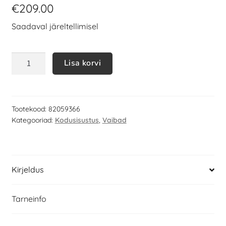
€
209.00
Saadaval järeltellimisel
Lisa korvi
Tootekood:
82059366
Kategooriad:
Kodusisustus
,
Vaibad
Kirjeldus
Tarneinfo