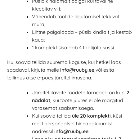
Püsib kindlamalt paigal kui tavaline
kleebitav vilt;
Vähendab toolide liigutamisel tekkivat
müra;
Lihtne paigaldada – püsib kindlalt ja kestab
kaua;
1 komplekt sisaldab 4 toolijala sussi.
Kui soovid tellida suurema koguse, kui hetkel laos
saadaval, kirjuta meile
info@ruuby.ee
või esita
tellimus otse e-poes järeltellimusena.
Järeltellitavate toodete tarneaeg on kuni
2
nädalat
, kui toote juures ei ole märgitud
varasemat saabumisaega.
Kui soovid tellida
üle 20 komplekti
, küsi
meilt personaalset hinnapakkumist
aadressil
info@ruuby.ee
.