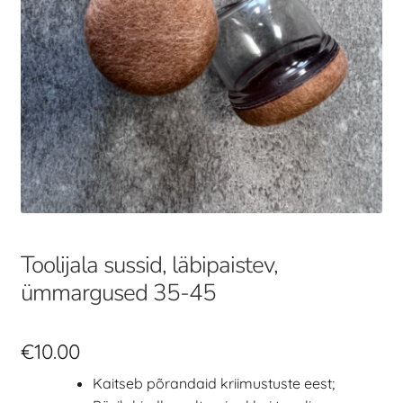
Toolijala sussid, läbipaistev,
ümmargused 35-45
€
10.00
Kaitseb põrandaid kriimustuste eest;