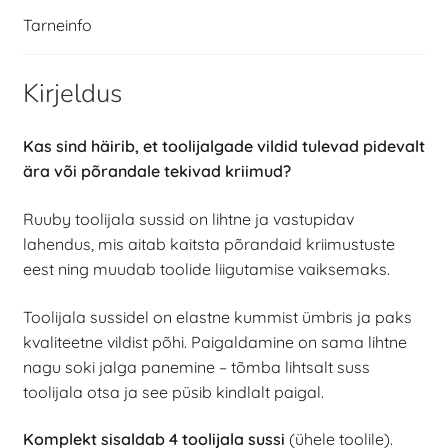
Tarneinfo
Kirjeldus
Kas sind häirib, et toolijalgade vildid tulevad pidevalt
ära või põrandale tekivad kriimud?
Ruuby toolijala sussid on lihtne ja vastupidav
lahendus, mis aitab kaitsta põrandaid kriimustuste
eest ning muudab toolide liigutamise vaiksemaks.
Toolijala sussidel on elastne kummist ümbris ja paks
kvaliteetne vildist põhi. Paigaldamine on sama lihtne
nagu soki jalga panemine – tõmba lihtsalt suss
toolijala otsa ja see püsib kindlalt paigal.
Komplekt sisaldab 4 toolijala sussi
(ühele toolile).