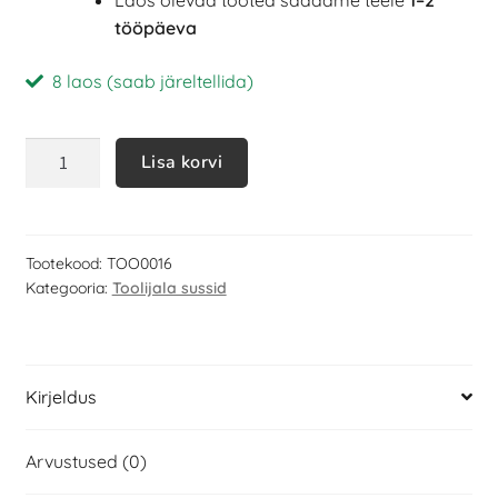
Laos olevad tooted saadame teele
1–2
tööpäeva
8 laos (saab järeltellida)
Lisa korvi
Tootekood:
TOO0016
Kategooria:
Toolijala sussid
Kirjeldus
Arvustused (0)