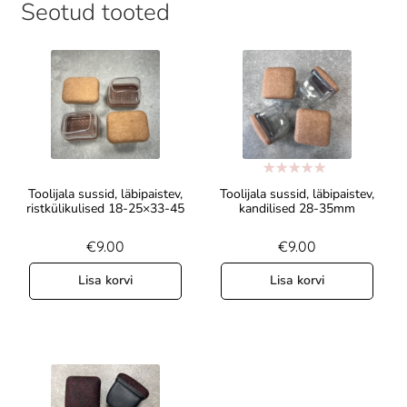
Seotud tooted
Hinnanguga
Toolijala sussid, läbipaistev,
Toolijala sussid, läbipaistev,
5.00
/ 5
ristkülikulised 18-25×33-45
kandilised 28-35mm
€
9.00
€
9.00
Lisa korvi
Lisa korvi