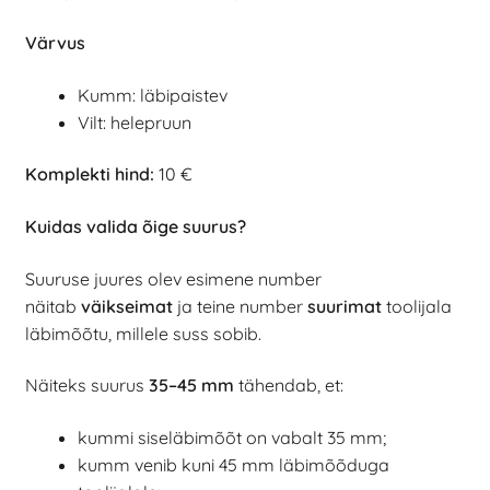
Värvus
Kumm: läbipaistev
Vilt: helepruun
Komplekti hind:
10 €
Kuidas valida õige suurus?
Suuruse juures olev esimene number
näitab
väikseimat
ja teine number
suurimat
toolijala
läbimõõtu, millele suss sobib.
Näiteks suurus
35–45 mm
tähendab, et:
kummi siseläbimõõt on vabalt 35 mm;
kumm venib kuni 45 mm läbimõõduga