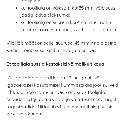
toolijalale;
kui toolijalg on väiksem kui 35 mm, võib suss
jääda lõdvalt loksuma;
kui toolijalg on suurem kui 45 mm, ei mahu
kummist osa enam mugavalt toolijala ümber.
Vildi läbimõõt on sellel suurusel 45 mm ning elastne
kumm hoiab sussi kindlalt toolijala ümber.
Et toolijala sussid kestaksid võimalikult kaua:
Kui toolijalad on veidi kaldu või nurga all, võib
igapäevasel kasutamisel kummiosa aja jooksul veidi
nihkuda. Soovitame umbes kord kuus toolijala
sussidele pilgu peale visata ja vajadusel need sirgelt
tagasi sättida. Nii kulub vilt ühtlasemalt ning sussid
kestavad kauem.