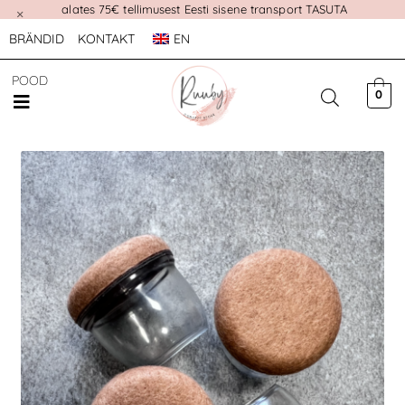
alates 75€ tellimusest Eesti sisene transport TASUTA
×
BRÄNDID
KONTAKT
EN
POOD
0