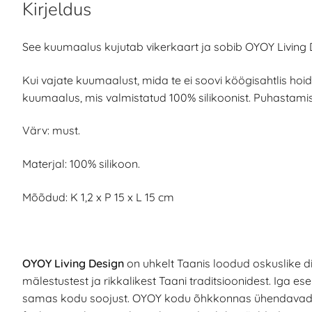
Kirjeldus
See kuumaalus kujutab vikerkaart ja sobib OYOY Living 
Kui vajate kuumaalust, mida te ei soovi köögisahtlis hoida
kuumaalus, mis valmistatud 100% silikoonist. Puhastamis
Värv: must.
Materjal: 100% silikoon.
Mõõdud: K 1,2 x P 15 x L 15 cm
OYOY Living Design
on uhkelt Taanis loodud oskuslike di
mälestustest ja rikkalikest Taani traditsioonidest. Iga 
samas kodu soojust. OYOY kodu õhkkonnas ühendavad m