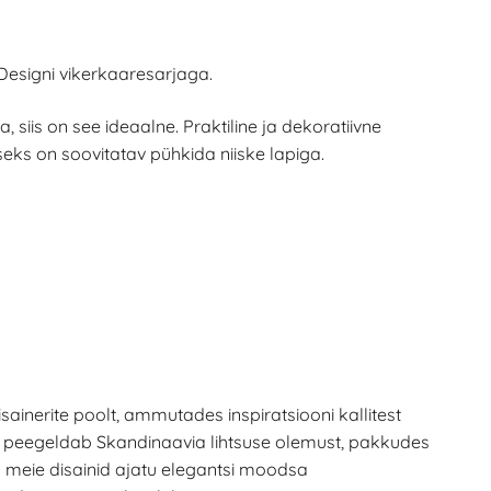
Designi vikerkaaresarjaga.
, siis on see ideaalne. Praktiline ja dekoratiivne
eks on soovitatav pühkida niiske lapiga.
sainerite poolt, ammutades inspiratsiooni kallitest
ese peegeldab Skandinaavia lihtsuse olemust, pakkudes
eie disainid ajatu elegantsi moodsa