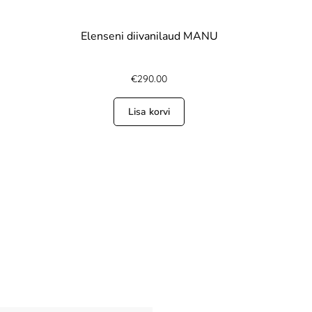
Elenseni diivanilaud MANU
€
290.00
Lisa korvi