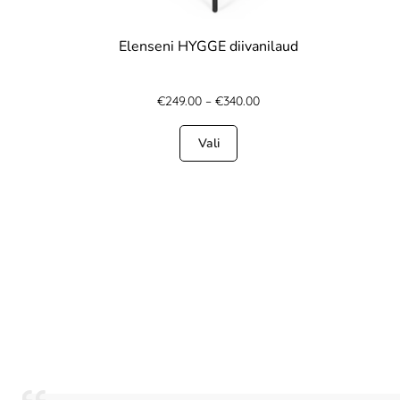
Elenseni HYGGE diivanilaud
€
249.00
–
€
340.00
Vali