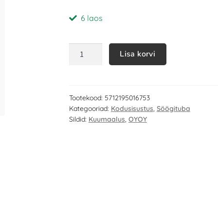
6 laos
Lisa korvi
Tootekood:
5712195016753
Kategooriad:
Kodusisustus
,
Söögituba
Sildid:
Kuumaalus
,
OYOY