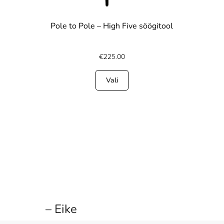
Pole to Pole – High Five söögitool
€
225.00
Vali
– Eike