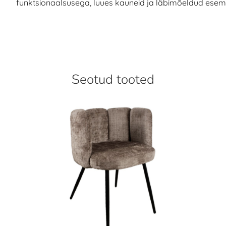
funktsionaalsusega, luues kauneid ja läbimõeldud esem
Seotud tooted