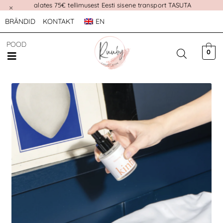
alates 75€ tellimusest Eesti sisene transport TASUTA
×
BRÄNDID
KONTAKT
EN
POOD
0