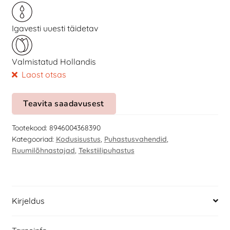
Igavesti uuesti täidetav
Valmistatud Hollandis
Laost otsas
Teavita saadavusest
Tootekood:
8946004368390
Kategooriad:
Kodusisustus
,
Puhastusvahendid
,
Ruumilõhnastajad
,
Tekstiilipuhastus
Kirjeldus