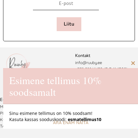
Liitu
Kontakt
info@ruuby.ee
C
+372 5
8846430 (E-R 11-17.00)
th
Esimene tellimus 10%
Ruuby Disain OÜ
m
soodsamalt
Reg. nr. 16725550
E-pood
MÜÜGITINGIMUSED
Sinu esimene tellimus on 10% soodsam!
PRIVAATSUSPOLIITIKA
Kasuta kassas sooduskoodi:
esmatellimus10
KOHALETOIMETAMINE JA
ÄRA ENAM NÄITA
TAGASTAMINE