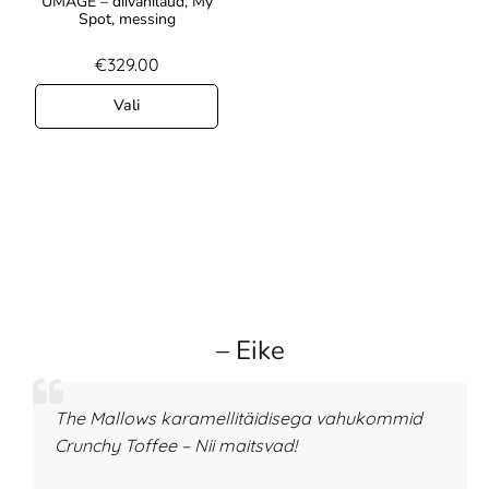
UMAGE – diivanilaud, My
Spot, messing
€
329.00
Vali
– Eike
The Mallows karamellitäidisega vahukommid
Crunchy Toffee – Nii maitsvad!