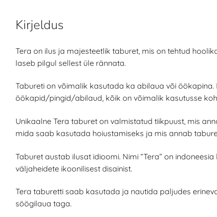
Kirjeldus
Tera on ilus ja majesteetlik taburet, mis on tehtud hool
laseb pilgul sellest üle rännata.
Tabureti on võimalik kasutada ka abilaua või öökapina.
öökapid/pingid/abilaud, kõik on võimalik kasutusse kohe
Unikaalne Tera taburet on valmistatud tiikpuust, mis anna
mida saab kasutada hoiustamiseks ja mis annab taburet
Taburet austab ilusat idioomi. Nimi “Tera” on indoneesia 
väljaheidete ikoonilisest disainist.
Tera taburetti saab kasutada ja nautida paljudes erinev
söögilaua taga.