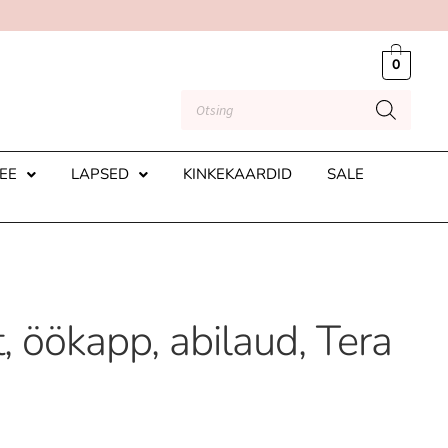
0
EE
LAPSED
KINKEKAARDID
SALE
 öökapp, abilaud, Tera