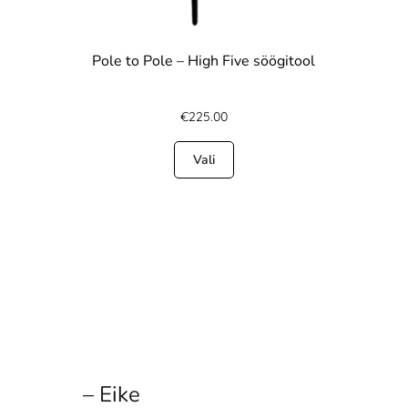
Pole to Pole – High Five söögitool
€
225.00
Vali
– Eike