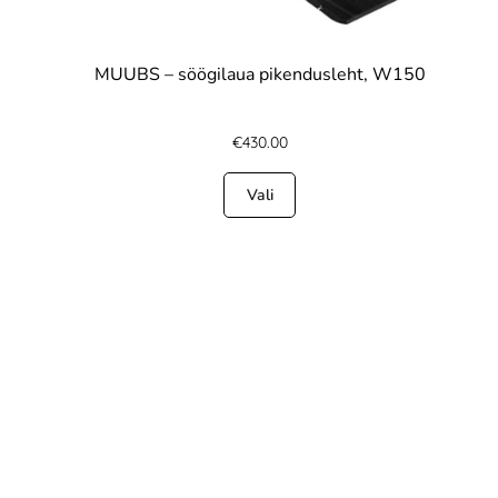
MUUBS – söögilaua pikendusleht, W150
€
430.00
Vali