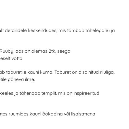
ikalt detailidele keskendudes, mis tõmbab tähelepanu ja
 Ruuby laos on olemas 2tk, seega
selt võtta.
b taburetile kauni kuma. Taburet on disainitud riiuliga,
ile põneva ilme.
keeles ja tähendab templit, mis on inspireeritud
ates ruumides kauni öökapina või lisaistmena