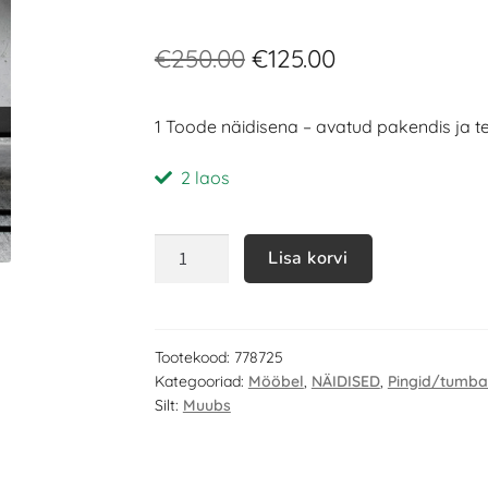
€
250.00
€
125.00
1 Toode näidisena – avatud pakendis ja te
2 laos
Lisa korvi
Tootekood:
778725
Kategooriad:
Mööbel
,
NÄIDISED
,
Pingid/tumb
Silt:
Muubs