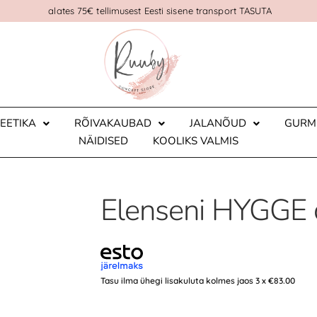
alates 75€ tellimusest Eesti sisene transport TASUTA
EETIKA
RÕIVAKAUBAD
JALANÕUD
GURM
NÄIDISED
KOOLIKS VALMIS
Elenseni HYGGE d
Tasu ilma ühegi lisakuluta kolmes jaos 3 x
€
83.00