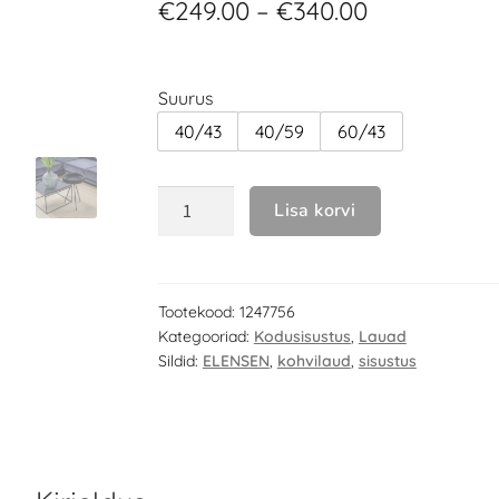
€
249.00
–
€
340.00
Suurus
40/43
40/59
60/43
Lisa korvi
Tootekood:
1247756
Kategooriad:
Kodusisustus
,
Lauad
Sildid:
ELENSEN
,
kohvilaud
,
sisustus