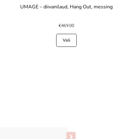
UMAGE – diivanilaud, Hang Out, messing
€
469.00
Vali
Silly Silas sukkpüksid