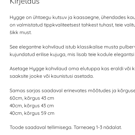
Kirjeldus
Hygge on ühtaegu kutsuv ja kaasaegne, ühendades kauni
on valmistatud tippkvaliteetsest tahkest tuhast, teie vali
šikk must.
See elegantne kohvilaud istub klassikalise musta pulberv
kujundatud erilise kujuga, mis lisab teie kodule elegants
Asetage Hygge kohvilaud oma elutuppa kas eraldi või 
saaksite jooke või kaunistusi asetada.
Samas sarjas saadaval erinevates mõõtudes ja kõrguses
60cm, kõrgus 43 cm
40cm, kõrgus 43 cm
40cm, kõrgus 59 cm
Toode saadaval tellimisega. Tarneaeg 1-3 nädalat.