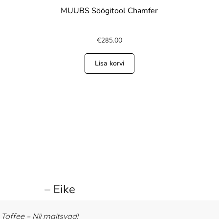
MUUBS Söögitool Chamfer
€
285.00
Lisa korvi
– Eike
offee – Nii maitsvad!