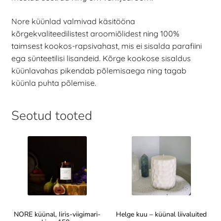
Nore küünlad valmivad käsitööna
kõrgekvaliteedilistest aroomiõlidest ning 100%
taimsest kookos-rapsivahast, mis ei sisalda parafiini
ega sünteetilisi lisandeid. Kõrge kookose sisaldus
küünlavahas pikendab põlemisaega ning tagab
küünla puhta põlemise.
Seotud tooted
NORE küünal, Iiris-viigimari-
Helge kuu – küünal liivaluited