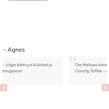
– Eike
The Mallows karamellitäidisega vahukommid
Crunchy Toffee – Nii maitsvad!