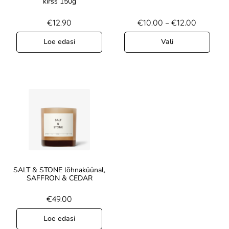
kirss 150g
€
12.90
€
10.00
–
€
12.00
Loe edasi
Vali
SALT & STONE lõhnaküünal,
SAFFRON & CEDAR
€
49.00
Loe edasi