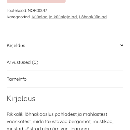
Tootekood:
NOR00017
Kategooriad:
Küünlad ja küünlajalad
,
Lõhnaküünlad
Kirjeldus
Arvustused (0)
Tarneinfo
Kirjeldus
Rikkalik lõhnakooslus pohladest ja mahlastest
vaarikatest, mida täiustavad bergamot, mustikad,
mustad sõstrad ning õrn vaniljearoom.