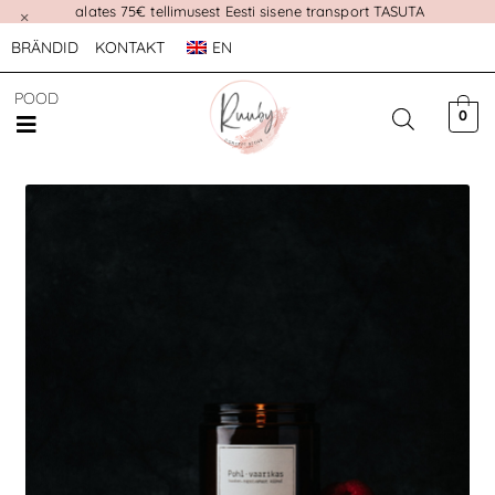
alates 75€ tellimusest Eesti sisene transport TASUTA
×
BRÄNDID
KONTAKT
EN
POOD
0