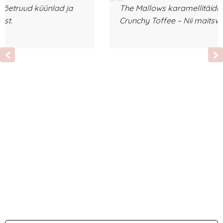
The Mallows karamellitäidisega vahukommid
Crunchy Toffee – Nii maitsvad!