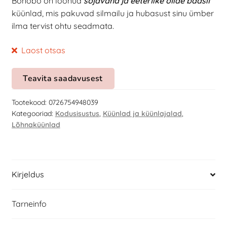
Bonobo on loonud
sojavaha ja eeterlike õlide baasil
küünlad, mis pakuvad silmailu ja hubasust sinu ümber
ilma tervist ohtu seadmata.
Laost otsas
Teavita saadavusest
Tootekood:
0726754948039
Kategooriad:
Kodusisustus
,
Küünlad ja küünlajalad
,
Lõhnaküünlad
Kirjeldus
Tarneinfo