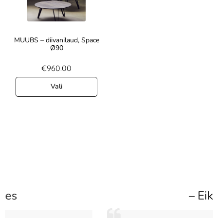
MUUBS – diivanilaud, Space
Ø90
€
960.00
Vali
– Eike