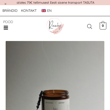
alates 75€ tellimusest Eesti sisene transport TASUTA
×
BRÄNDID
KONTAKT
EN
POOD
0