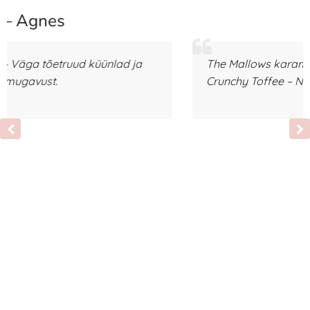
– Eike
The Mallows karamellitäidisega vahukommid
Crunchy Toffee – Nii maitsvad!