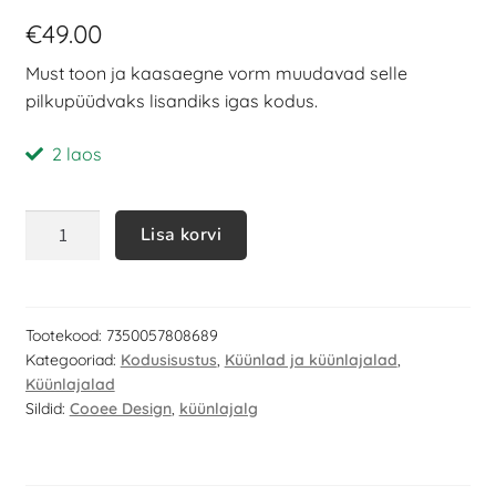
€
49.00
Must toon ja kaasaegne vorm muudavad selle
pilkupüüdvaks lisandiks igas kodus.
2 laos
Lisa korvi
Tootekood:
7350057808689
Kategooriad:
Kodusisustus
,
Küünlad ja küünlajalad
,
Küünlajalad
Sildid:
Cooee Design
,
küünlajalg