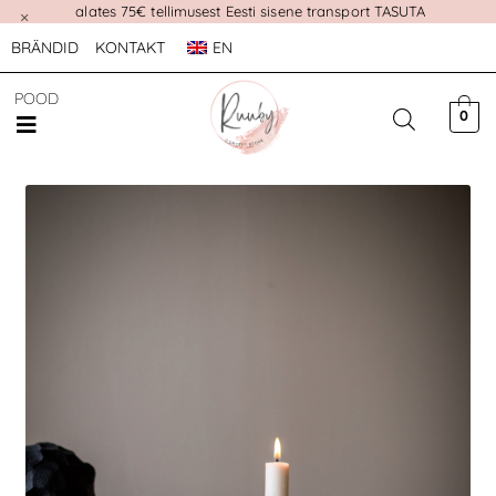
alates 75€ tellimusest Eesti sisene transport TASUTA
×
BRÄNDID
KONTAKT
EN
POOD
0